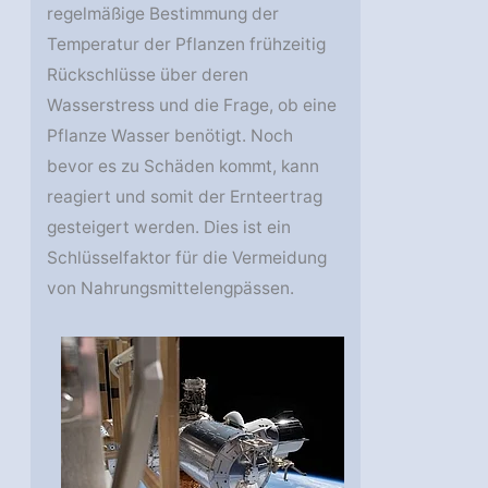
regelmäßige Bestimmung der
Temperatur der Pflanzen frühzeitig
Rückschlüsse über deren
Wasserstress und die Frage, ob eine
Pflanze Wasser benötigt. Noch
bevor es zu Schäden kommt, kann
reagiert und somit der Ernteertrag
gesteigert werden. Dies ist ein
Schlüsselfaktor für die Vermeidung
von Nahrungsmittelengpässen.