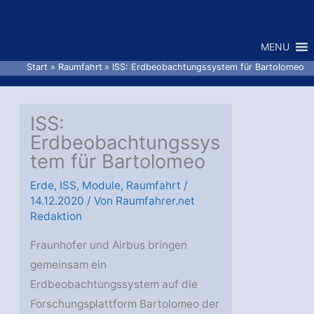
Zum
Inhalt
MENU
springen
Start
Raumfahrt
ISS: Erdbeobachtungssystem für Bartolomeo
ISS:
Erdbeobachtungssys
tem für Bartolomeo
Erde
,
ISS
,
Module
,
Raumfahrt
/
14.12.2020
/ Von
Raumfahrer.net
Redaktion
Fraunhofer und Airbus bringen
gemeinsam ein
Erdbeobachtungssystem auf die
Forschungsplattform Bartolomeo der