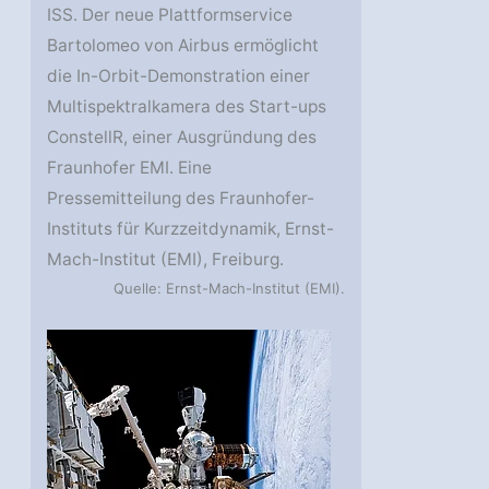
ISS. Der neue Plattformservice
Bartolomeo von Airbus ermöglicht
die In-Orbit-Demonstration einer
Multispektralkamera des Start-ups
ConstellR, einer Ausgründung des
Fraunhofer EMI. Eine
Pressemitteilung des Fraunhofer-
Instituts für Kurzzeitdynamik, Ernst-
Mach-Institut (EMI), Freiburg.
Quelle: Ernst-Mach-Institut (EMI).