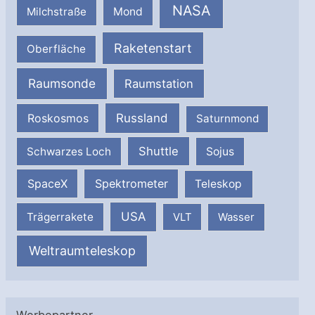
NASA
Milchstraße
Mond
Raketenstart
Oberfläche
Raumsonde
Raumstation
Russland
Roskosmos
Saturnmond
Shuttle
Schwarzes Loch
Sojus
SpaceX
Spektrometer
Teleskop
USA
Trägerrakete
VLT
Wasser
Weltraumteleskop
Werbepartner