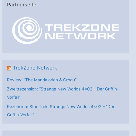
Partnerseite
g
o
r
i
e
n
TrekZone Network
Review: “The Mandalorian & Grogu”
Zweitrezension: “Strange New Worlds 4×02 – Der Griffin-
Vorfall”
Rezension: Star Trek: Strange New Worlds 4×02 – “Der
Griffin-Vorfall”