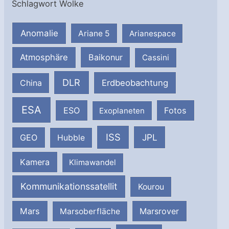
Schlagwort Wolke
Anomalie
Ariane 5
Arianespace
Atmosphäre
Baikonur
Cassini
DLR
Erdbeobachtung
China
ESA
ESO
Fotos
Exoplaneten
ISS
JPL
GEO
Hubble
Kamera
Klimawandel
Kommunikationssatellit
Kourou
Mars
Marsrover
Marsoberfläche