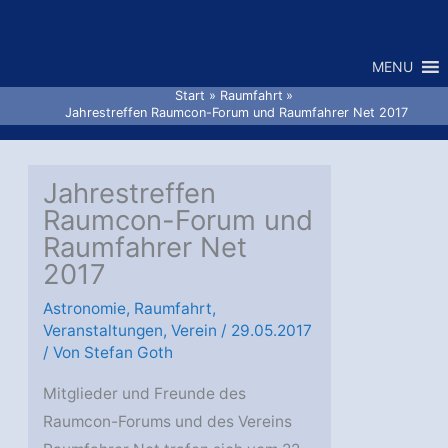
Zum
Inhalt
MENU
springen
Start
Raumfahrt
Jahrestreffen Raumcon-Forum und Raumfahrer Net 2017
Jahrestreffen
Raumcon-Forum und
Raumfahrer Net
2017
Astronomie
,
Raumfahrt
,
Veranstaltungen
,
Verein
/
29.05.2017
/ Von
Stefan Goth
Mitglieder und Freunde des
Raumcon-Forums und des Vereins