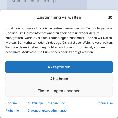
Stammtisch beherbergt.
In Berlin Mitte gab es dann einen
Zustimmung verwalten
tiefen Einblick in die Arbeit im ARD-
Um dir ein optimales Erlebnis zu bieten, verwenden wir Technologien wie
Hauptstadtstudio. Dort führte der
Cookies, um Geräteinformationen zu speichern und/oder darauf
Technische Leiter Herr Schäffer
zuzugreifen. Wenn du diesen Technologien zustimmst, können wir Daten
wie das Surfverhalten oder eindeutige IDs auf dieser Website verarbeiten.
durch die Radio- und
Wenn du deine Zustimmung nicht erteilst oder zurückziehst, können
Fernsehstudios. Hier gewann die
bestimmte Merkmale und Funktionen beeinträchtigt werden.
Gruppe einen Eindruck von den
Aufgaben der unterschiedlichsten
Akzeptieren
Berufsgruppen bei Radio und
Ablehnen
Fernsehen.
Einstellungen ansehen
Den Tagesabschluss und auch das
programmatische Ende des
Cookie-
Nutzungs-, Urheber- und
Impressum
Raumcon-Treffens bildete das
Richtlinie
Datenschutzbestimmungen
Grillen am Abend in der