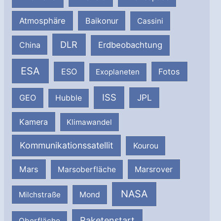
Atmosphäre
Baikonur
Cassini
DLR
Erdbeobachtung
China
ESA
ESO
Fotos
Exoplaneten
ISS
JPL
GEO
Hubble
Kamera
Klimawandel
Kommunikationssatellit
Kourou
Mars
Marsrover
Marsoberfläche
NASA
Milchstraße
Mond
Raketenstart
Oberfläche