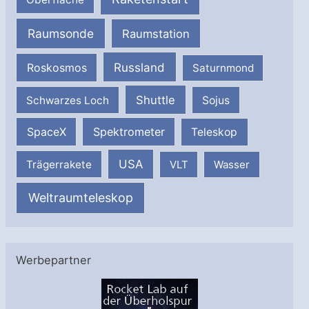
Raumsonde
Raumstation
Russland
Roskosmos
Saturnmond
Shuttle
Schwarzes Loch
Sojus
SpaceX
Spektrometer
Teleskop
USA
Trägerrakete
VLT
Wasser
Weltraumteleskop
Werbepartner