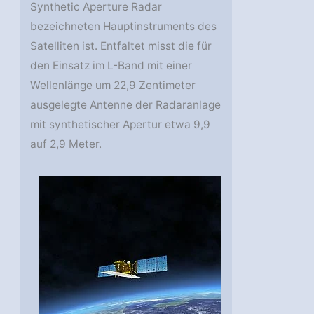
Synthetic Aperture Radar
bezeichneten Hauptinstruments des
Satelliten ist. Entfaltet misst die für
den Einsatz im L-Band mit einer
Wellenlänge um 22,9 Zentimeter
ausgelegte Antenne der Radaranlage
mit synthetischer Apertur etwa 9,9
auf 2,9 Meter.