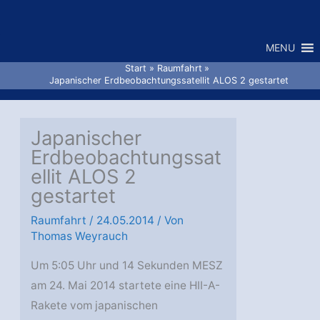
Zum
Inhalt
MENU
springen
Start
Raumfahrt
Japanischer Erdbeobachtungssatellit ALOS 2 gestartet
Japanischer
Erdbeobachtungssat
ellit ALOS 2
gestartet
Raumfahrt
/
24.05.2014
/ Von
Thomas Weyrauch
Um 5:05 Uhr und 14 Sekunden MESZ
am 24. Mai 2014 startete eine HII-A-
Rakete vom japanischen