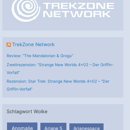
r
i
e
n
TrekZone Network
Review: “The Mandalorian & Grogu”
Zweitrezension: “Strange New Worlds 4×02 – Der Griffin-
Vorfall”
Rezension: Star Trek: Strange New Worlds 4×02 – “Der
Griffin-Vorfall”
Schlagwort Wolke
Anomalie
Ariane 5
Arianespace