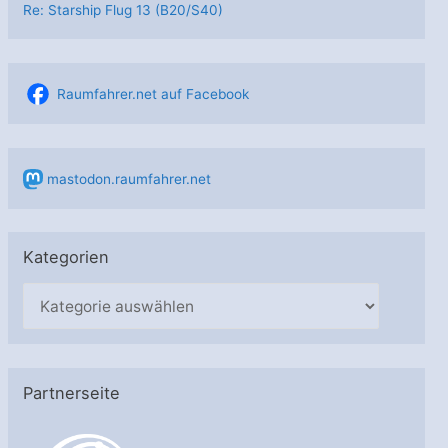
Re: Starship Flug 13 (B20/S40)
Raumfahrer.net auf Facebook
mastodon.raumfahrer.net
Kategorien
K
a
t
e
Partnerseite
g
o