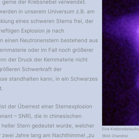
) gerne der Krebsnebel verwendet.
werden in unserem Universum z.B. am
klung eines schweren Sterns frei, der
heftigen Explosion je nach
n einen Neutronenstern bestehend aus
ernmaterie oder im Fall noch größerer
n der Druck der Kernmaterie nicht
größeren Schwerkraft der
se standhalten kann, in ein Schwarzes
t.
ist der Überrest einer Sternexplosion
ant – SNR), die in chinesischen
n heller Stern gedeutet wurde, welcher
Eine Krebsnebelaufn
r zwei Jahre lang am Nachthimmel „zu
(Bild: Chandra)