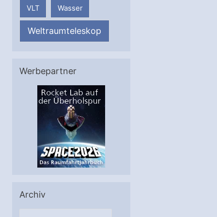
VLT
Wasser
Weltraumteleskop
Werbepartner
Archiv
A