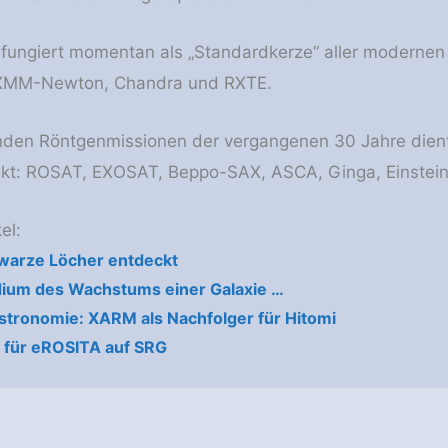
fungiert momentan als „Standardkerze“ aller modernen
t, XMM-Newton, Chandra und RXTE.
nden Röntgenmissionen der vergangenen 30 Jahre dient
jekt: ROSAT, EXOSAT, Beppo-SAX, ASCA, Ginga, Einstei
el:
warze Löcher entdeckt
ium des Wachstums einer Galaxie …
tronomie: XARM als Nachfolger für Hitomi
ht für eROSITA auf SRG