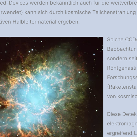
d-Devices werden bekanntlich auch für die weitverbre
rwendet) kann sich durch kosmische Teilchenstrahlung
tiven Halbleitermaterial ergeben.
Solche CCDs
Beobachtung
sondern seit
Röntgenastr
Forschungss
(Raketensta
von kosmisc
Diese Detek
elektromagn
ergreifend 