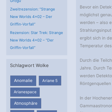
Grogu”
Bevor ein Detek
Zweitrezension: “Strange
möglichst genau 
New Worlds 4×02 – Der
werden – also e
Griffin-Vorfall”
Strahlungsinput
Rezension: Star Trek: Strange
ergibt sich in d
New Worlds 4×02 – “Der
Temperatur des
Griffin-Vorfall”
Durch die Teilc
Schlagwort Wolke
Jahre. Durch Te
werden Detektor
Anomalie
Ariane 5
Röntgenquellen 
Arianespace
In der Hochener
Atmosphäre
Gammaastronomi