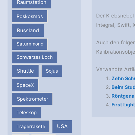
Raumstation
Der Krebsnebel 
Roskosmos
Integral, Swif
Russland
Auch den folge
Saturnmond
Kalibrationsob
Schwarzes Loch
Verwandte Artik
Shuttle
Sojus
Zehn Sch
SpaceX
Beim Stud
Röntgenas
Spektrometer
First Lig
Teleskop
USA
Trägerrakete