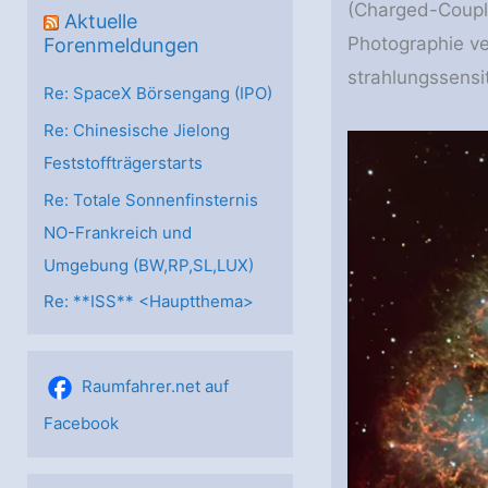
(Charged-Couple
Aktuelle
Photographie ve
Forenmeldungen
strahlungssensi
Re: SpaceX Börsengang (IPO)
Re: Chinesische Jielong
Feststoffträgerstarts
Re: Totale Sonnenfinsternis
NO-Frankreich und
Umgebung (BW,RP,SL,LUX)
Re: **ISS** <Hauptthema>
Raumfahrer.net auf
Facebook