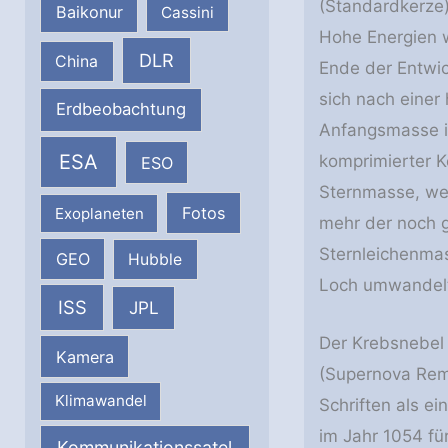
(Standardkerze
Baikonur
Cassini
Hohe Energien 
DLR
China
Ende der Entwic
sich nach einer 
Erdbeobachtung
Anfangsmasse i
ESA
komprimierter K
ESO
Sternmasse, wen
Fotos
Exoplaneten
mehr der noch 
Sternleichenmas
GEO
Hubble
Loch umwandel
ISS
JPL
Der Krebsnebel 
Kamera
(Supernova Remn
Klimawandel
Schriften als ei
im Jahr 1054 fü
Kommunikationssatel