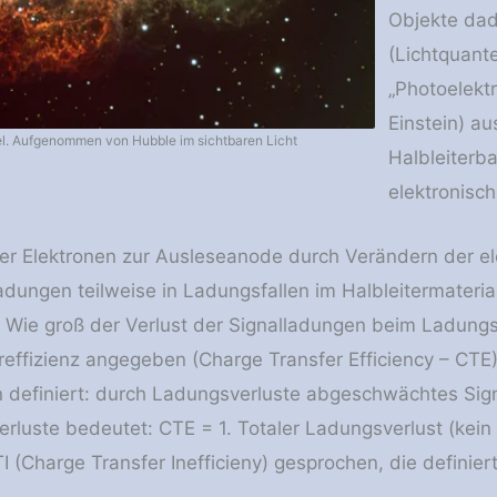
Objekte dad
(Lichtquant
„Photoelektr
Einstein) a
el. Aufgenommen von Hubble im sichtbaren Licht
Halbleiterb
elektronisch
er Elektronen zur Ausleseanode durch Verändern der el
dungen teilweise in Ladungsfallen im Halbleitermaterial
 Wie groß der Verlust der Signalladungen beim Ladungst
effizienz angegeben (Charge Transfer Efficiency – CTE).
definiert: durch Ladungsverluste abgeschwächtes Signal
rluste bedeutet: CTE = 1. Totaler Ladungsverlust (kei
 (Charge Transfer Inefficieny) gesprochen, die definiert