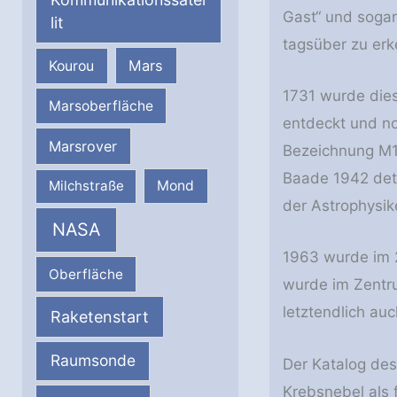
Gast“ und soga
lit
tagsüber zu erk
Mars
Kourou
1731 wurde dies
Marsoberfläche
entdeckt und no
Marsrover
Bezeichnung M1 
Baade 1942 deta
Milchstraße
Mond
der Astrophysik
NASA
1963 wurde im 
Oberfläche
wurde im Zentru
letztendlich auc
Raketenstart
Raumsonde
Der Katalog des
Krebsnebel als 