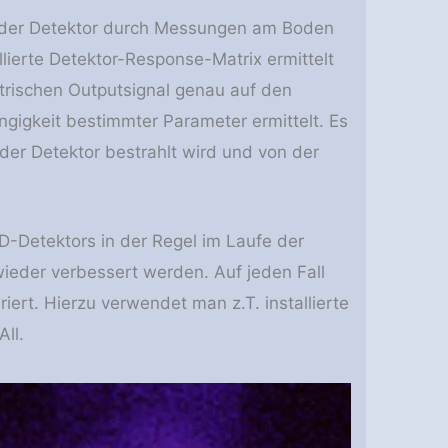
lte der Detektor durch Messungen am Boden
illierte Detektor-Response-Matrix ermittelt
ktrischen Outputsignal genau auf den
gigkeit bestimmter Parameter ermittelt. Es
 der Detektor bestrahlt wird und von der
CD-Detektors in der Regel im Laufe der
ieder verbessert werden. Auf jeden Fall
ert. Hierzu verwendet man z.T. installierte
ll.