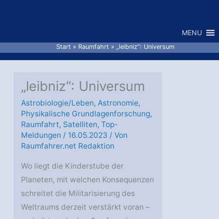
Zum
Inhalt
MENU
springen
Start
Raumfahrt
„leibniz“: Universum
„leibniz“: Universum
Astrobiologie/Leben
,
Astronomie
,
Physikalische Grundlagenforschung
,
Raumfahrt
,
Satelliten
,
Top-
Meldungen
/
16.05.2023
/ Von
Raumfahrer.net Redaktion
Wo liegt die Kinderstube der
Planeten, mit welchen Konsequenzen
schreitet die Militarisierung des
Weltraums derzeit verstärkt voran –