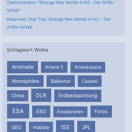
Zweitrezension: “Strange New Worlds 4×02 – Der Griffin-
Vorfall”
Rezension: Star Trek: Strange New Worlds 4×02 – “Der
Griffin-Vorfall”
Schlagwort Wolke
Anomalie
Ariane 5
Arianespace
Atmosphäre
Baikonur
Cassini
DLR
Erdbeobachtung
China
ESA
ESO
Fotos
Exoplaneten
ISS
JPL
GEO
Hubble