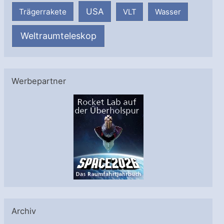
USA
Trägerrakete
VLT
Wasser
Weltraumteleskop
Werbepartner
Archiv