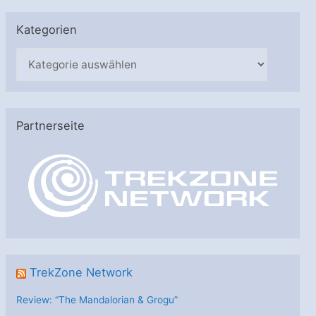
Kategorien
K
a
t
e
Partnerseite
g
o
r
i
e
n
TrekZone Network
Review: “The Mandalorian & Grogu”