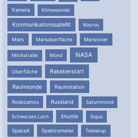
Kamera
Klimawandel
Kommunikationssatellit
Kourou
Mars
Marsrover
Marsoberfläche
NASA
Milchstraße
Mond
Raketenstart
Oberfläche
Raumsonde
Raumstation
Russland
Roskosmos
Saturnmond
Shuttle
Schwarzes Loch
Sojus
SpaceX
Spektrometer
Teleskop