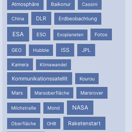
Atmosphäre
Baikonur
Cassini
DLR
Erdbeobachtung
China
ESA
ESO
Fotos
Exoplaneten
ISS
JPL
GEO
Hubble
Kamera
Klimawandel
Kommunikationssatellit
Kourou
Mars
Marsrover
Marsoberfläche
NASA
Milchstraße
Mond
Raketenstart
Oberfläche
OHB