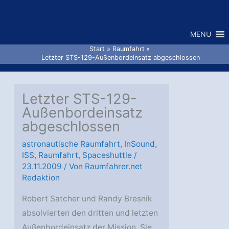
Zum
Inhalt
MENU
springen
Start
Raumfahrt
Letzter STS-129-Außenbordeinsatz abgeschlossen
Letzter STS-129-
Außenbordeinsatz
abgeschlossen
astronautische Raumfahrt
,
InSound
,
ISS
,
Raumfahrt
,
Spaceshuttle
/
23.11.2009
/ Von
Raumfahrer.net
Redaktion
Robert Satcher und Randy Bresnik
absolvierten den dritten und letzten
Außenbordeinsatz der Mission. Sie