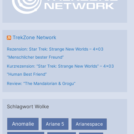
i
e
n
TrekZone Network
Rezension: Star Trek: Strange New Worlds – 4×03
“Menschlicher bester Freund”
Kurzrezension: “Star Trek: Strange New Worlds” – 4×03
“Human Best Friend”
Review: “The Mandalorian & Grogu”
Schlagwort Wolke
Anomalie
Ariane 5
Arianespace