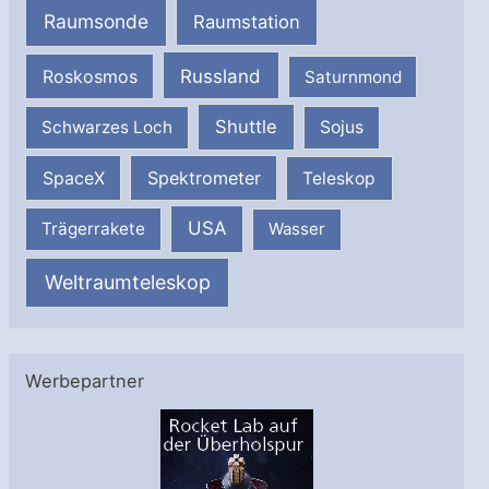
Raumsonde
Raumstation
Russland
Roskosmos
Saturnmond
Shuttle
Schwarzes Loch
Sojus
SpaceX
Spektrometer
Teleskop
USA
Trägerrakete
Wasser
Weltraumteleskop
Werbepartner