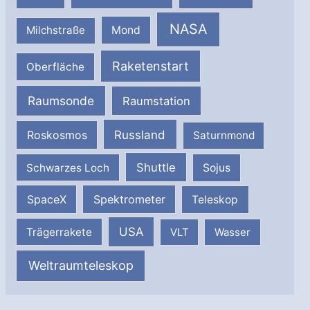
NASA
Milchstraße
Mond
Raketenstart
Oberfläche
Raumsonde
Raumstation
Russland
Roskosmos
Saturnmond
Shuttle
Schwarzes Loch
Sojus
SpaceX
Spektrometer
Teleskop
USA
Trägerrakete
VLT
Wasser
Weltraumteleskop