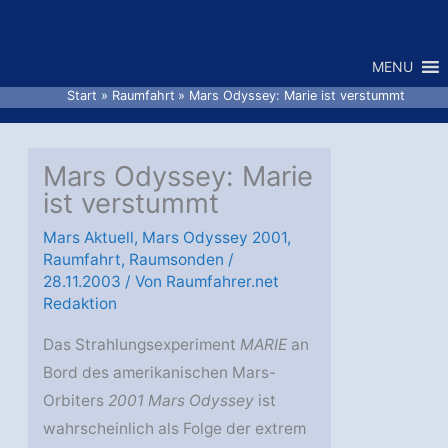
Zum
Inhalt
MENU
springen
Start
Raumfahrt
Mars Odyssey: Marie ist verstummt
Mars Odyssey: Marie
ist verstummt
Mars Aktuell
,
Mars Odyssey 2001
,
Raumfahrt
,
Raumsonden
/
28.11.2003
/ Von
Raumfahrer.net
Redaktion
Das Strahlungsexperiment
MARIE
an
Bord des amerikanischen Mars-
Orbiters
2001 Mars Odyssey
ist
wahrscheinlich als Folge der extrem