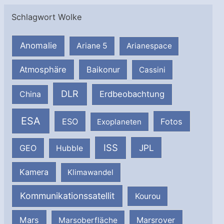
Schlagwort Wolke
Anomalie
Ariane 5
Arianespace
Atmosphäre
Baikonur
Cassini
DLR
Erdbeobachtung
China
ESA
ESO
Fotos
Exoplaneten
ISS
JPL
GEO
Hubble
Kamera
Klimawandel
Kommunikationssatellit
Kourou
Mars
Marsrover
Marsoberfläche