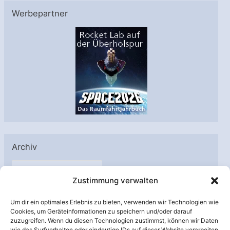
Werbepartner
Archiv
A
Zustimmung verwalten
r
c
Um dir ein optimales Erlebnis zu bieten, verwenden wir Technologien wie
h
Cookies, um Geräteinformationen zu speichern und/oder darauf
Unterstützt von:
zuzugreifen. Wenn du diesen Technologien zustimmst, können wir Daten
i
wie das Surfverhalten oder eindeutige IDs auf dieser Website verarbeiten.