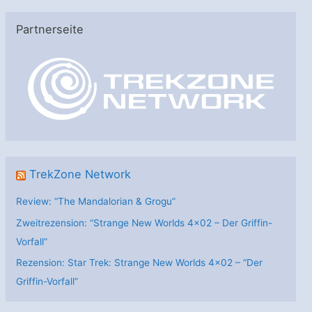
e
Partnerseite
g
o
r
i
e
n
TrekZone Network
Review: “The Mandalorian & Grogu”
Zweitrezension: “Strange New Worlds 4×02 – Der Griffin-
Vorfall”
Rezension: Star Trek: Strange New Worlds 4×02 – “Der
Griffin-Vorfall”