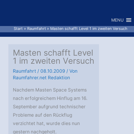
Zum
Inhalt
MENU
springen
Start
Raumfahrt
Masten schafft Level 1 im zweiten Versuch
Masten schafft Level
1 im zweiten Versuch
Raumfahrt
/
08.10.2009
/ Von
Raumfahrer.net Redaktion
Nachdem Masten Space Systems
nach erfolgreichem Hinflug am 16.
September aufgrund technischer
Probleme auf den Rückflug
verzichtet hat, wurde dies nun
gestern nachgeholt.