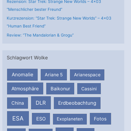
Rezension: Star Trek: Strange New Worlds – 4×03
“Menschlicher bester Freund”
Kurzrezension: “Star Trek: Strange New Worlds” – 4×03
“Human Best Friend”
Review: “The Mandalorian & Grogu”
Schlagwort Wolke
Anomalie
Ariane 5
Arianespace
Atmosphäre
Baikonur
Cassini
DLR
Erdbeobachtung
China
ESA
ESO
Fotos
Exoplaneten