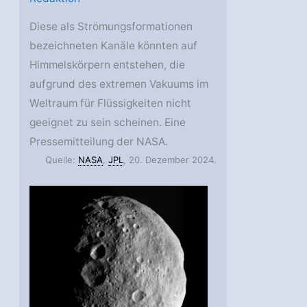
Diese als Strömungsformationen
bezeichneten Kanäle könnten auf
Himmelskörpern entstehen, die
aufgrund des extremen Vakuums im
Weltraum für Flüssigkeiten nicht
geeignet zu sein scheinen. Eine
Pressemitteilung der NASA.
Quelle:
NASA
,
JPL
, 20. Dezember 2024.