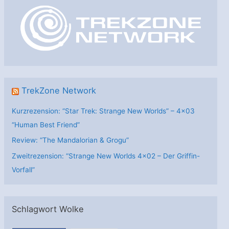
o
r
i
e
n
TrekZone Network
Kurzrezension: “Star Trek: Strange New Worlds” – 4×03
“Human Best Friend”
Review: “The Mandalorian & Grogu”
Zweitrezension: “Strange New Worlds 4×02 – Der Griffin-
Vorfall”
Schlagwort Wolke