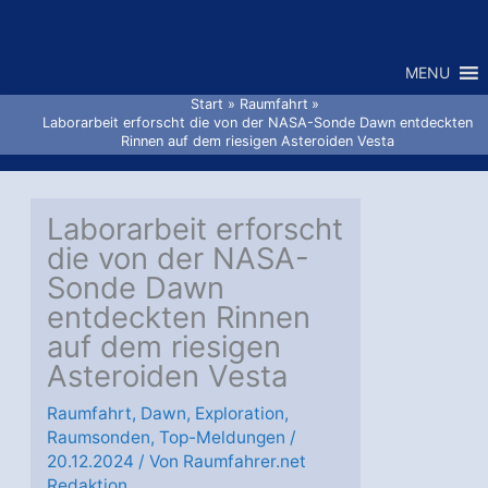
Zum
Inhalt
MENU
springen
Start
Raumfahrt
Laborarbeit erforscht die von der NASA-Sonde Dawn entdeckten
Rinnen auf dem riesigen Asteroiden Vesta
Laborarbeit erforscht
die von der NASA-
Sonde Dawn
entdeckten Rinnen
auf dem riesigen
Asteroiden Vesta
Raumfahrt
,
Dawn
,
Exploration
,
Raumsonden
,
Top-Meldungen
/
20.12.2024
/ Von
Raumfahrer.net
Redaktion