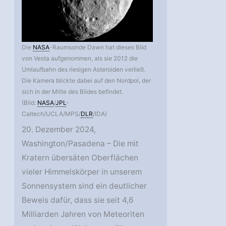
Die
NASA
-Raumsonde Dawn hat dieses Bild
von Vesta aufgenommen, als sie 2012 die
Umlaufbahn des riesigen Asteroiden verließ.
Die Kamera blickte dabei auf den Nordpol, der
sich in der Mitte des Bildes befindet.
(Bild:
NASA
/
JPL
-
Caltech/UCLA/MPS/
DLR
/IDA)
20. Dezember 2024,
Washington/Pasadena – Die mit
Kratern übersäten Oberflächen
vieler Himmelskörper in unserem
Sonnensystem sind ein deutlicher
Beweis dafür, dass sie seit 4,6
Milliarden Jahren von Meteoriten