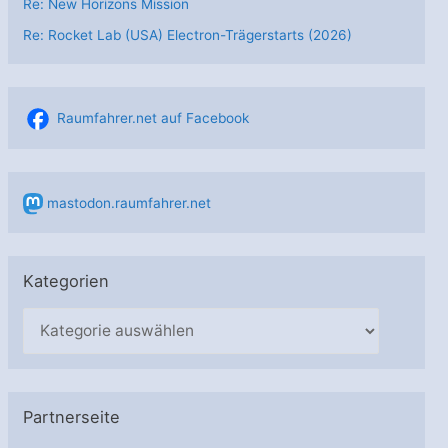
Re: New Horizons Mission
Re: Rocket Lab (USA) Electron-Trägerstarts (2026)
Raumfahrer.net auf Facebook
mastodon.raumfahrer.net
Kategorien
K
a
t
e
Partnerseite
g