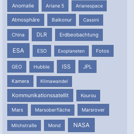
Anomalie
Ariane 5
Arianespace
Atmosphäre
Baikonur
Cassini
DLR
Erdbeobachtung
China
ESA
ESO
Fotos
Exoplaneten
ISS
JPL
GEO
Hubble
Kamera
Klimawandel
Kommunikationssatellit
Kourou
Mars
Marsrover
Marsoberfläche
NASA
Milchstraße
Mond