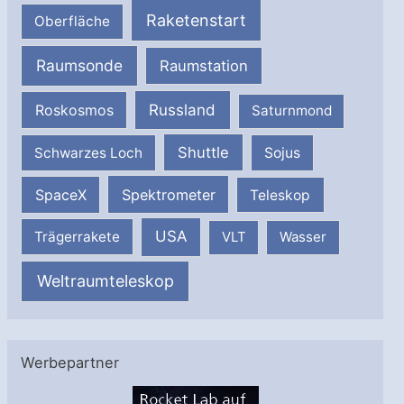
Raketenstart
Oberfläche
Raumsonde
Raumstation
Russland
Roskosmos
Saturnmond
Shuttle
Schwarzes Loch
Sojus
SpaceX
Spektrometer
Teleskop
USA
Trägerrakete
VLT
Wasser
Weltraumteleskop
Werbepartner