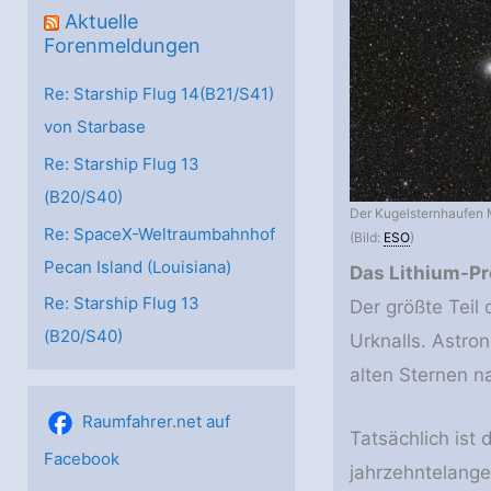
Aktuelle
Forenmeldungen
Re: Starship Flug 14(B21/S41)
von Starbase
Re: Starship Flug 13
(B20/S40)
Der Kugelsternhaufen 
Re: SpaceX-Weltraumbahnhof
(Bild:
ESO
)
Pecan Island (Louisiana)
Das Lithium-P
Re: Starship Flug 13
Der größte Teil
(B20/S40)
Urknalls. Astro
alten Sternen 
Raumfahrer.net auf
Tatsächlich ist
Facebook
jahrzehntelange