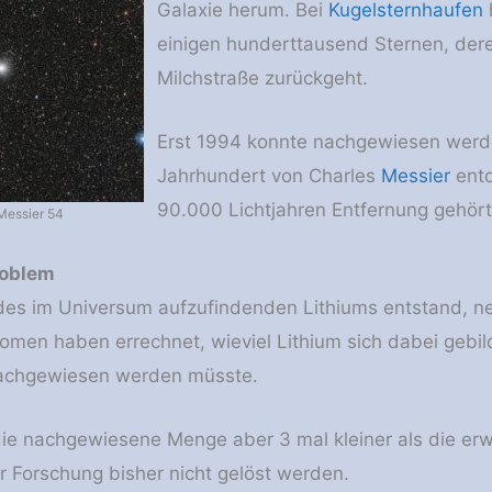
Galaxie herum. Bei
Kugelsternhaufen
einigen hunderttausend Sternen, deren
Milchstraße zurückgeht.
Erst 1994 konnte nachgewiesen werde
Jahrhundert von Charles
Messier
entd
90.000 Lichtjahren Entfernung gehört
Messier 54
roblem
 des im Universum aufzufindenden Lithiums entstand, 
nomen haben errechnet, wieviel Lithium sich dabei gebil
nachgewiesen werden müsste.
 die nachgewiesene Menge aber 3 mal kleiner als die er
r Forschung bisher nicht gelöst werden.