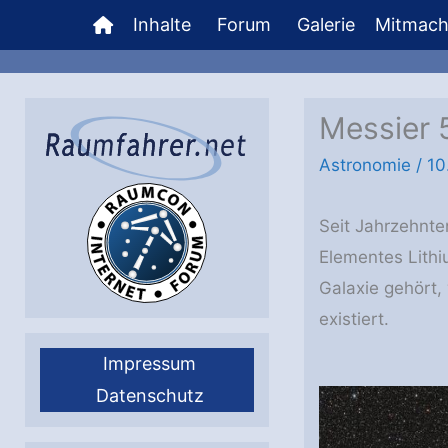
Zum
Inhalte
Forum
Galerie
Mitmac
Inhalt
springen
Messier 
Astronomie
/
10
Seit Jahrzehnte
Elementes Lithi
Galaxie gehört,
existiert.
Impressum
Datenschutz