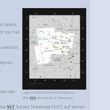
t falsch.
t der Fall
 zerstört.
Sternen
e
rnen der
Lage von M54 im Sternbild Sagittarius
(Bild:
ESO
, IAU and Sky & Telescope)
.
 des
VLT
Survey Teleskops (VST) auf seinen