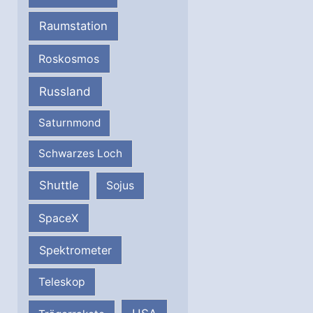
Raumstation
Roskosmos
Russland
Saturnmond
Schwarzes Loch
Shuttle
Sojus
SpaceX
Spektrometer
Teleskop