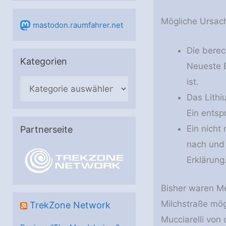
Mögliche Ursach
mastodon.raumfahrer.net
Die berec
Kategorien
Neueste E
ist.
K
Das Lithi
a
Ein entsp
t
Ein nicht
e
Partnerseite
g
nach und 
o
Erklärung
r
Bisher waren Me
i
Milchstraße mög
e
TrekZone Network
Mucciarelli von 
n