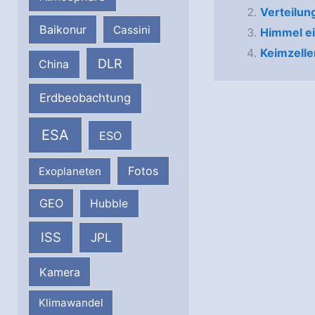
Verteilun
Baikonur
Cassini
Himmel ei
Keimzelle
DLR
China
Erdbeobachtung
ESA
ESO
Fotos
Exoplaneten
GEO
Hubble
ISS
JPL
Kamera
Klimawandel