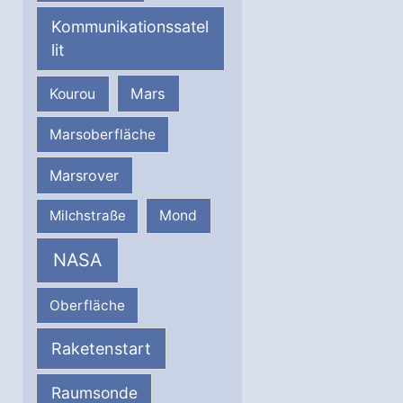
Kommunikationssatel
lit
Mars
Kourou
Marsoberfläche
Marsrover
Milchstraße
Mond
NASA
Oberfläche
Raketenstart
Raumsonde