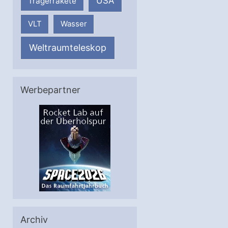
USA
Trägerrakete
VLT
Wasser
Weltraumteleskop
Werbepartner
Archiv