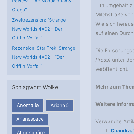
Review: “The Mandalorian &
Lithiumgehalt 
Grogu”
Milchstraße vo
Zweitrezension: “Strange
Wie sich heraus
New Worlds 4×02 – Der
auf einen Durc
Griffin-Vorfall”
Rezension: Star Trek: Strange
Die Forschungs
New Worlds 4×02 – “Der
Press)
unter dem
Griffin-Vorfall”
veröffentlicht.
Mehr zum The
Schlagwort Wolke
Weitere Inform
Anomalie
Ariane 5
Arianespace
Verwandte Artik
Chandra:
Atmosphäre