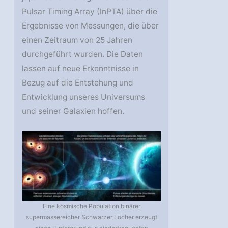
Pulsar Timing Array (InPTA) über die
Ergebnisse von Messungen, die über
einen Zeitraum von 25 Jahren
durchgeführt wurden. Die Daten
lassen auf neue Erkenntnisse in
Bezug auf die Entstehung und
Entwicklung unseres Universums
und seiner Galaxien hoffen.
Eine kosmische Population binärer
supermassereicher Schwarzer Löcher erzeugt