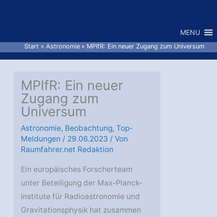
Zum
Inhalt
MENU
springen
Start
Astronomie
MPIfR: Ein neuer Zugang zum Universum
MPIfR: Ein neuer
Zugang zum
Universum
Astronomie
,
Beobachtung
,
Top-
Meldungen
/
29.06.2023
/ Von
Raumfahrer.net Redaktion
Ein europäisches Forscherteam
unter Beteiligung der Max-Planck-
Institute für Radioastronomie und
Gravitationsphysik hat zusammen