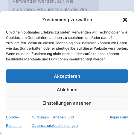
verwendet werden, auf viel
niedrigere Frequenzen als die, die
normalerweise vom EPTA verwendet
Zustimmung verwalten
werden. Durch die Kombination der
Um dir ein optimales Erlebnis zu bieten, verwenden wir Technologien wie
Datensätze sind EPTA und InPTA in
Cookies, um Geräteinformationen zu speichern und/oder darauf
der Lage, das durch das interstellare
zuzugreifen. Wenn du diesen Technologien zustimmst, können wir Daten
wie das Surfverhalten oder eindeutige IDs auf dieser Website verarbeiten.
Medium verursachte Zeitrauschen
Wenn du deine Zustimmung nicht erteilst oder zurückziehst, können
bestimmte Merkmale und Funktionen beeinträchtigt werden.
erfolgreich abzuschwächen.
Am InPTA-Experiment sind Forscher
Akzeptieren
des NCRA (Pune), des TIFR
Ablehnen
(Mumbai), des IIT (Roorkee), des
IISER (Bhopal), des IIT (Hyderabad),
Einstellungen ansehen
des IMSc (Chennai) und des RRI
(Bengaluru) zusammen mit ihren
Cookie-
Nutzungs-, Urheber- und
Impressum
Kollegen von der Universität
Richtlinie
Datenschutzbestimmungen