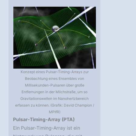
Konzept eines Pulsar-Timing-Arrays zur
Beobachtung eines Ensembles von
Millisekunden-Pulsaren über große
Entfernungen in der Milchstraße, um so
Gravitationswellen im Nanohertzbereich
erfassen zu können. (Grafik: David Champion /
MPIfR)
Pulsar-Timing-Array (PTA)
Ein Pulsar-Timing-Array ist ein