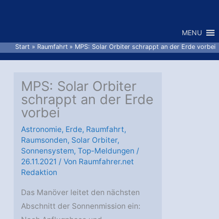
Zum
Inhalt
MENU
springen
Start
Raumfahrt
MPS: Solar Orbiter schrappt an der Erde vorbei
MPS: Solar Orbiter
schrappt an der Erde
vorbei
Astronomie
,
Erde
,
Raumfahrt
,
Raumsonden
,
Solar Orbiter
,
Sonnensystem
,
Top-Meldungen
/
26.11.2021
/ Von
Raumfahrer.net
Redaktion
Das Manöver leitet den nächsten
Abschnitt der Sonnenmission ein: