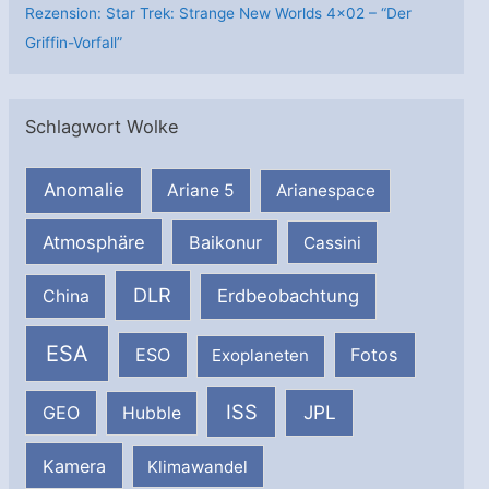
Rezension: Star Trek: Strange New Worlds 4×02 – “Der
Griffin-Vorfall”
Schlagwort Wolke
Anomalie
Ariane 5
Arianespace
Atmosphäre
Baikonur
Cassini
DLR
Erdbeobachtung
China
ESA
ESO
Fotos
Exoplaneten
ISS
JPL
GEO
Hubble
Kamera
Klimawandel