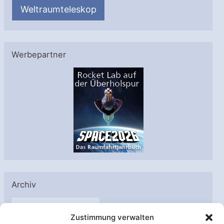
Weltraumteleskop
Werbepartner
Archiv
A
Zustimmung verwalten
r