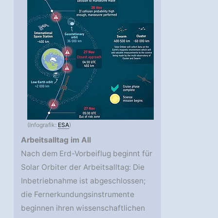
(Infografik:
ESA
)
Arbeitsalltag im All
Nach dem Erd-Vorbeiflug beginnt für
Solar Orbiter der Arbeitsalltag: Die
Inbetriebnahme ist abgeschlossen;
die Fernerkundungsinstrumente
beginnen ihren wissenschaftlichen