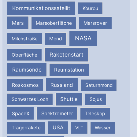
Kommunikationssatellit
Kourou
Mars
Marsrover
Marsoberfläche
NASA
Milchstraße
Mond
Raketenstart
Oberfläche
Raumsonde
Raumstation
Russland
Roskosmos
Saturnmond
Shuttle
Schwarzes Loch
Sojus
SpaceX
Spektrometer
Teleskop
USA
Trägerrakete
VLT
Wasser