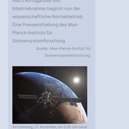
Nach Anflugphase und
Inbetriebnahme beginnt nun der
wissenschaftliche Normalbetrieb.
Eine Pressemitteilung des Max-
Planck-Instituts für
Sonnensystemforschung.
Quelle: Max-Planck-Institut für
Sonnensystemforschung.
Am Samstag, 27. November, um 5.30 Uhr saust