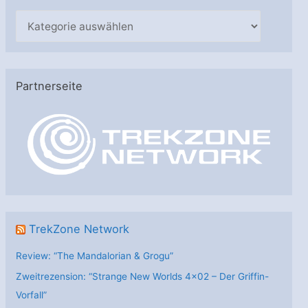
K
a
t
e
Partnerseite
g
o
r
i
e
n
TrekZone Network
Review: “The Mandalorian & Grogu”
Zweitrezension: “Strange New Worlds 4×02 – Der Griffin-
Vorfall”