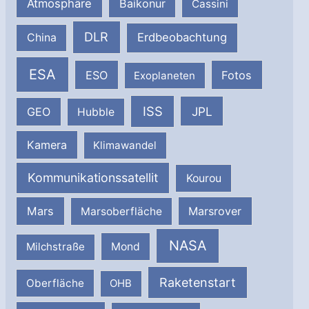
Atmosphäre
Baikonur
Cassini
DLR
Erdbeobachtung
China
ESA
ESO
Fotos
Exoplaneten
ISS
JPL
GEO
Hubble
Kamera
Klimawandel
Kommunikationssatellit
Kourou
Mars
Marsrover
Marsoberfläche
NASA
Milchstraße
Mond
Raketenstart
Oberfläche
OHB