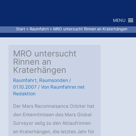
Zum
Inhalt
MENU
springen
Start
Raumfahrt
MRO untersucht Rinnen an Kraterhängen
MRO untersucht
Rinnen an
Kraterhängen
Raumfahrt
,
Raumsonden
/
01.10.2007
/ Von
Raumfahrer.net
Redaktion
Der Mars Reconnaisance Orbiter hat
den Erkenntnissen des Mars Global
Surveyor selig zu den Ablaufrinnen
an Kraterhängen, die letztes Jahr für