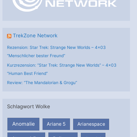
e
n
TrekZone Network
Rezension: Star Trek: Strange New Worlds – 4×03
“Menschlicher bester Freund”
Kurzrezension: “Star Trek: Strange New Worlds” – 4×03
“Human Best Friend”
Review: “The Mandalorian & Grogu”
Schlagwort Wolke
Anomalie
Ariane 5
Arianespace