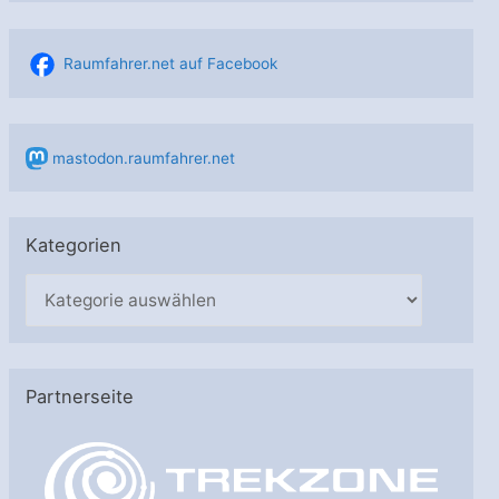
Raumfahrer.net auf Facebook
mastodon.raumfahrer.net
Kategorien
K
a
t
e
Partnerseite
g
o
r
i