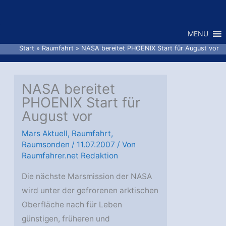
Zum
Inhalt
MENU
springen
Start
Raumfahrt
NASA bereitet PHOENIX Start für August vor
NASA bereitet
PHOENIX Start für
August vor
Mars Aktuell
,
Raumfahrt
,
Raumsonden
/
11.07.2007
/ Von
Raumfahrer.net Redaktion
Die nächste Marsmission der NASA
wird unter der gefrorenen arktischen
Oberfläche nach für Leben
günstigen, früheren und