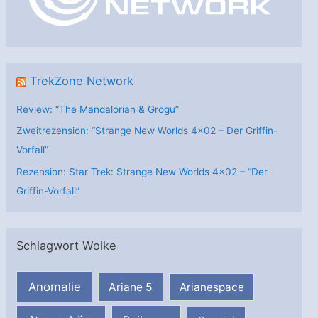
e
n
TrekZone Network
Review: “The Mandalorian & Grogu”
Zweitrezension: “Strange New Worlds 4×02 – Der Griffin-
Vorfall”
Rezension: Star Trek: Strange New Worlds 4×02 – “Der
Griffin-Vorfall”
Schlagwort Wolke
Anomalie
Ariane 5
Arianespace