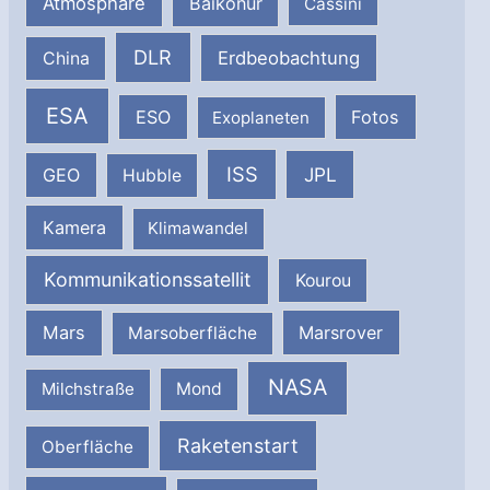
Atmosphäre
Baikonur
Cassini
DLR
Erdbeobachtung
China
ESA
ESO
Fotos
Exoplaneten
ISS
JPL
GEO
Hubble
Kamera
Klimawandel
Kommunikationssatellit
Kourou
Mars
Marsrover
Marsoberfläche
NASA
Milchstraße
Mond
Raketenstart
Oberfläche