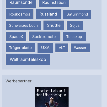
Raumsonde
Raumstation
Russland
Roskosmos
Saturnmond
Shuttle
Schwarzes Loch
Sojus
SpaceX
Spektrometer
Teleskop
USA
Trägerrakete
VLT
Wasser
Weltraumteleskop
Werbepartner