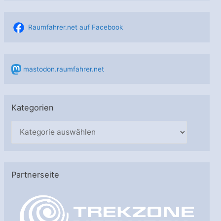
Raumfahrer.net auf Facebook
mastodon.raumfahrer.net
Kategorien
K
a
t
e
Partnerseite
g
o
r
i