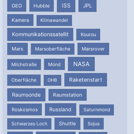
ISS
JPL
GEO
Hubble
Kamera
Klimawandel
Kommunikationssatellit
Kourou
Mars
Marsrover
Marsoberfläche
NASA
Milchstraße
Mond
Raketenstart
Oberfläche
OHB
Raumsonde
Raumstation
Russland
Roskosmos
Saturnmond
Shuttle
Schwarzes Loch
Sojus