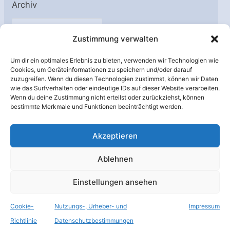
Archiv
A
Zustimmung verwalten
r
c
Um dir ein optimales Erlebnis zu bieten, verwenden wir Technologien wie
h
Cookies, um Geräteinformationen zu speichern und/oder darauf
Unterstützt von:
zuzugreifen. Wenn du diesen Technologien zustimmst, können wir Daten
i
wie das Surfverhalten oder eindeutige IDs auf dieser Website verarbeiten.
v
Wenn du deine Zustimmung nicht erteilst oder zurückziehst, können
bestimmte Merkmale und Funktionen beeinträchtigt werden.
Akzeptieren
Ablehnen
Einstellungen ansehen
Cookie-
Nutzungs-, Urheber- und
Impressum
© Raumfahrer Net e.V. 2026
Richtlinie
Datenschutzbestimmungen