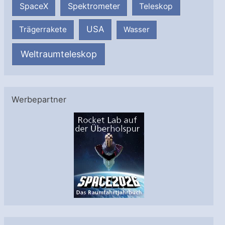
SpaceX
Spektrometer
Teleskop
USA
Trägerrakete
Wasser
Weltraumteleskop
Werbepartner