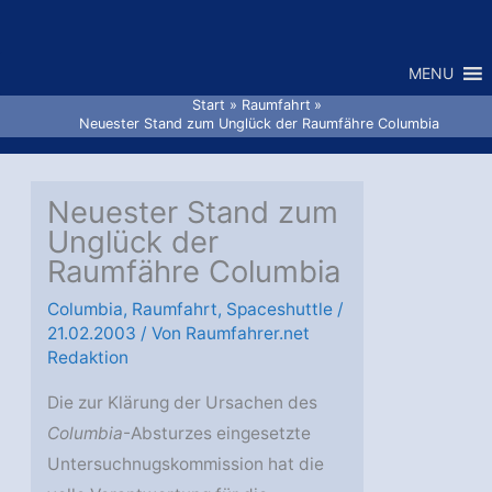
Zum
Inhalt
MENU
springen
Start
Raumfahrt
Neuester Stand zum Unglück der Raumfähre Columbia
Neuester Stand zum
Unglück der
Raumfähre Columbia
Columbia
,
Raumfahrt
,
Spaceshuttle
/
21.02.2003
/ Von
Raumfahrer.net
Redaktion
Die zur Klärung der Ursachen des
Columbia
-Absturzes eingesetzte
Untersuchnugskommission hat die