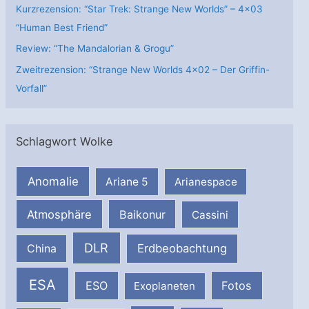
Kurzrezension: “Star Trek: Strange New Worlds” – 4×03
“Human Best Friend”
Review: “The Mandalorian & Grogu”
Zweitrezension: “Strange New Worlds 4×02 – Der Griffin-
Vorfall”
Schlagwort Wolke
Anomalie
Ariane 5
Arianespace
Atmosphäre
Baikonur
Cassini
DLR
Erdbeobachtung
China
ESA
ESO
Fotos
Exoplaneten