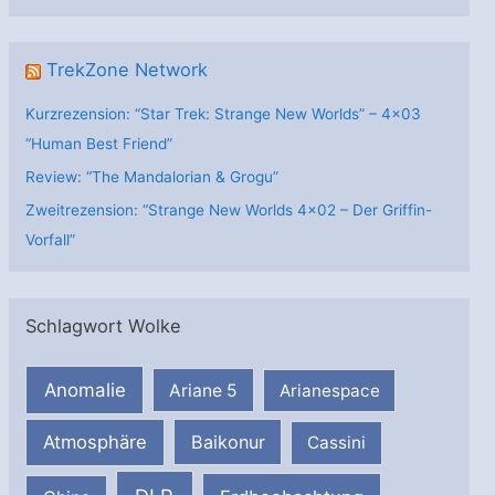
n
TrekZone Network
Kurzrezension: “Star Trek: Strange New Worlds” – 4×03
“Human Best Friend”
Review: “The Mandalorian & Grogu”
Zweitrezension: “Strange New Worlds 4×02 – Der Griffin-
Vorfall”
Schlagwort Wolke
Anomalie
Ariane 5
Arianespace
Atmosphäre
Baikonur
Cassini