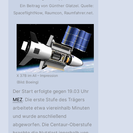
Ein Beitrag von Günther Glatzel. Quelle:
SpaceflightNow, Raumcon, Raumfahrer.net.
X 37B im All – Impression
(Bild: Boeing)
Der Start erfolgte gegen 19.03 Uhr
MEZ
. Die erste Stufe des Trägers
arbeitete etwa viereinhalb Minuten
und wurde anschließend
abgeworfen. Die Centaur-Oberstufe
brachte die Nutzlast innerhalb von