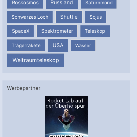
Russland
Roskosmos
Saturnmond
Shuttle
Schwarzes Loch
Sojus
SpaceX
Spektrometer
Teleskop
USA
Trägerrakete
Wasser
Weltraumteleskop
Werbepartner