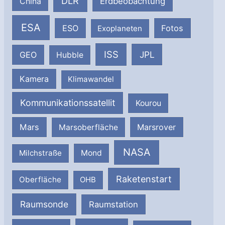
DLR
Erdbeobachtung
China
ESA
ESO
Fotos
Exoplaneten
ISS
JPL
GEO
Hubble
Kamera
Klimawandel
Kommunikationssatellit
Kourou
Mars
Marsrover
Marsoberfläche
NASA
Milchstraße
Mond
Raketenstart
Oberfläche
OHB
Raumsonde
Raumstation