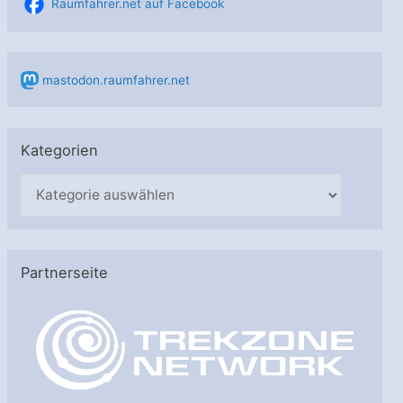
Raumfahrer.net auf Facebook
mastodon.raumfahrer.net
Kategorien
K
a
t
e
Partnerseite
g
o
r
i
e