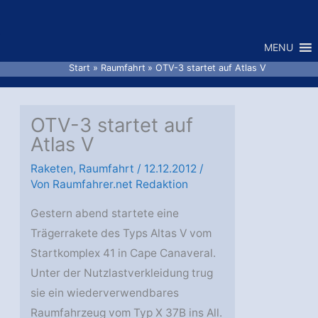
Zum
Inhalt
MENU
springen
Start
Raumfahrt
OTV-3 startet auf Atlas V
OTV-3 startet auf
Atlas V
Raketen
,
Raumfahrt
/
12.12.2012
/
Von
Raumfahrer.net Redaktion
Gestern abend startete eine
Trägerrakete des Typs Altas V vom
Startkomplex 41 in Cape Canaveral.
Unter der Nutzlastverkleidung trug
sie ein wiederverwendbares
Raumfahrzeug vom Typ X 37B ins All.