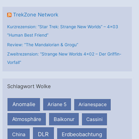
TrekZone Network
Kurzrezension: “Star Trek: Strange New Worlds” – 4×03
“Human Best Friend”
Review: “The Mandalorian & Grogu”
Zweitrezension: “Strange New Worlds 4×02 – Der Griffin-
Vorfall”
Schlagwort Wolke
Anomalie
Ariane 5
Arianespace
Atmosphäre
Baikonur
Cassini
DLR
Erdbeobachtung
China