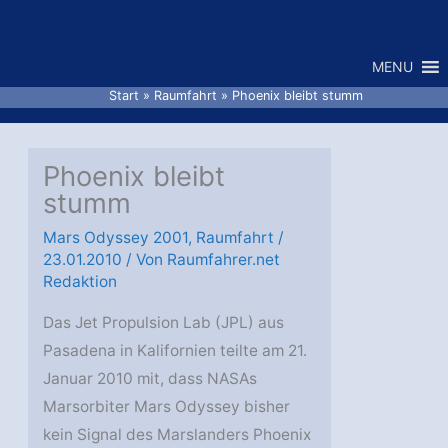
Zum
Inhalt
MENU
springen
Start
Raumfahrt
Phoenix bleibt stumm
Phoenix bleibt
stumm
Mars Odyssey 2001
,
Raumfahrt
/
23.01.2010
/ Von
Raumfahrer.net
Redaktion
Das Jet Propulsion Lab (JPL) aus
Pasadena in Kalifornien teilte am 21.
Januar 2010 mit, dass NASAs
Marsorbiter Mars Odyssey bisher
kein Signal des Marslanders Phoenix