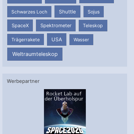
Shuttle
Schwarzes Loch
Sojus
SpaceX
Spektrometer
Teleskop
USA
Trägerrakete
Wasser
Weltraumteleskop
Werbepartner