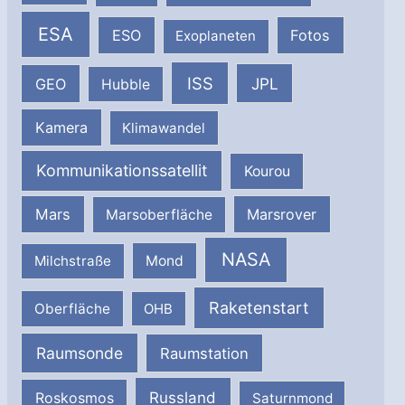
ESA
ESO
Fotos
Exoplaneten
ISS
JPL
GEO
Hubble
Kamera
Klimawandel
Kommunikationssatellit
Kourou
Mars
Marsrover
Marsoberfläche
NASA
Milchstraße
Mond
Raketenstart
Oberfläche
OHB
Raumsonde
Raumstation
Russland
Roskosmos
Saturnmond