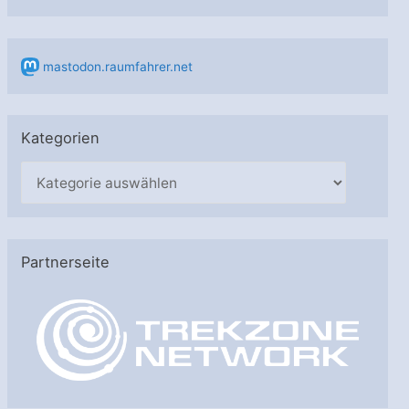
mastodon.raumfahrer.net
Kategorien
K
a
t
e
Partnerseite
g
o
r
i
e
n