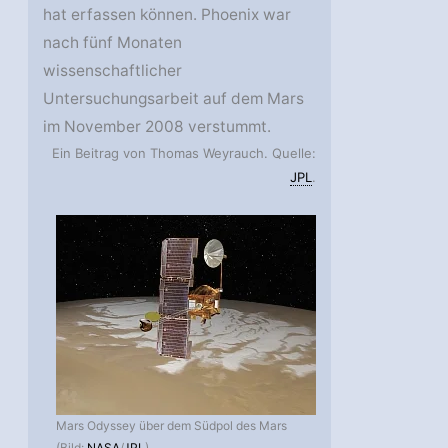
hat erfassen können. Phoenix war
nach fünf Monaten
wissenschaftlicher
Untersuchungsarbeit auf dem Mars
im November 2008 verstummt.
Ein Beitrag von Thomas Weyrauch. Quelle:
JPL
.
Mars Odyssey über dem Südpol des Mars
(Bild:
NASA
/
JPL
)