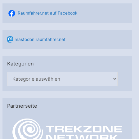
Raumfahrer.net auf Facebook
mastodon.raumfahrer.net
Kategorien
K
a
t
e
Partnerseite
g
o
r
i