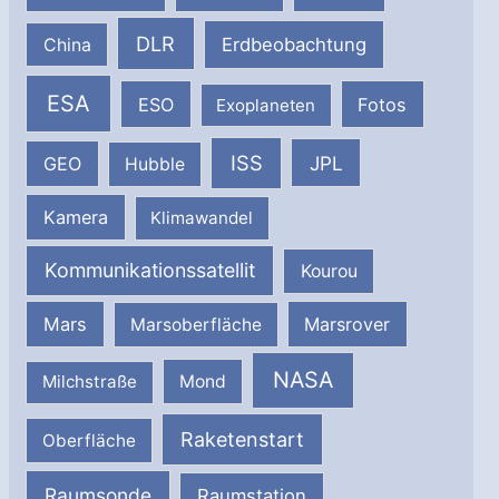
DLR
Erdbeobachtung
China
ESA
ESO
Fotos
Exoplaneten
ISS
JPL
GEO
Hubble
Kamera
Klimawandel
Kommunikationssatellit
Kourou
Mars
Marsrover
Marsoberfläche
NASA
Milchstraße
Mond
Raketenstart
Oberfläche
Raumsonde
Raumstation