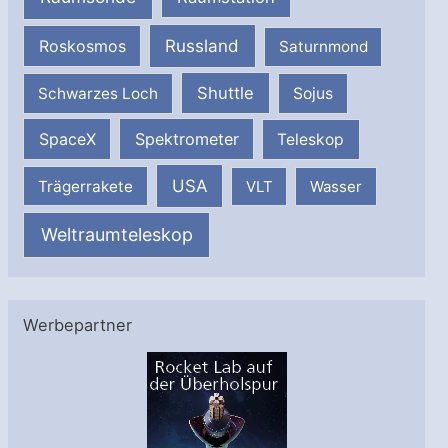
Russland
Roskosmos
Saturnmond
Shuttle
Schwarzes Loch
Sojus
SpaceX
Spektrometer
Teleskop
USA
Trägerrakete
VLT
Wasser
Weltraumteleskop
Werbepartner