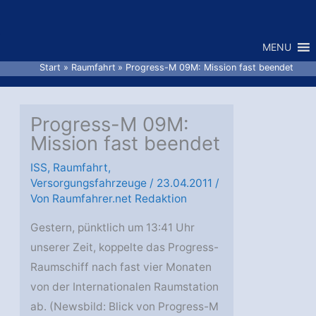
Zum
Inhalt
MENU
springen
Start
Raumfahrt
Progress-M 09M: Mission fast beendet
Progress-M 09M:
Mission fast beendet
ISS
,
Raumfahrt
,
Versorgungsfahrzeuge
/
23.04.2011
/
Von
Raumfahrer.net Redaktion
Gestern, pünktlich um 13:41 Uhr
unserer Zeit, koppelte das Progress-
Raumschiff nach fast vier Monaten
von der Internationalen Raumstation
ab. (Newsbild: Blick von Progress-M