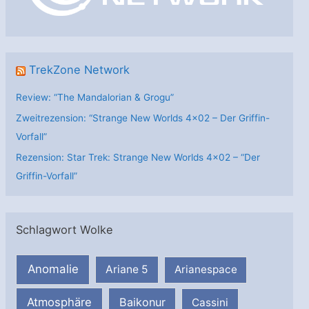
e
n
TrekZone Network
Review: “The Mandalorian & Grogu”
Zweitrezension: “Strange New Worlds 4×02 – Der Griffin-
Vorfall”
Rezension: Star Trek: Strange New Worlds 4×02 – “Der
Griffin-Vorfall”
Schlagwort Wolke
Anomalie
Ariane 5
Arianespace
Atmosphäre
Baikonur
Cassini