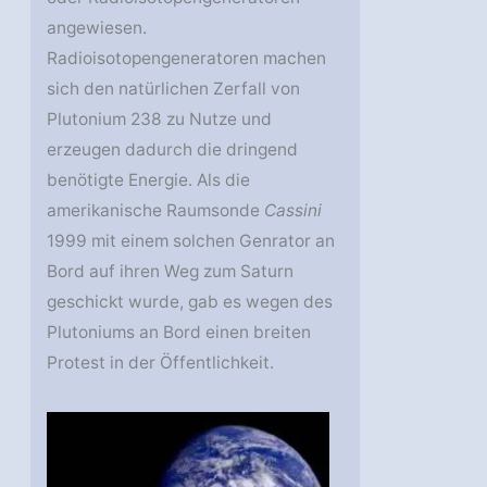
angewiesen.
Radioisotopengeneratoren machen
sich den natürlichen Zerfall von
Plutonium 238 zu Nutze und
erzeugen dadurch die dringend
benötigte Energie. Als die
amerikanische Raumsonde
Cassini
1999 mit einem solchen Genrator an
Bord auf ihren Weg zum Saturn
geschickt wurde, gab es wegen des
Plutoniums an Bord einen breiten
Protest in der Öffentlichkeit.