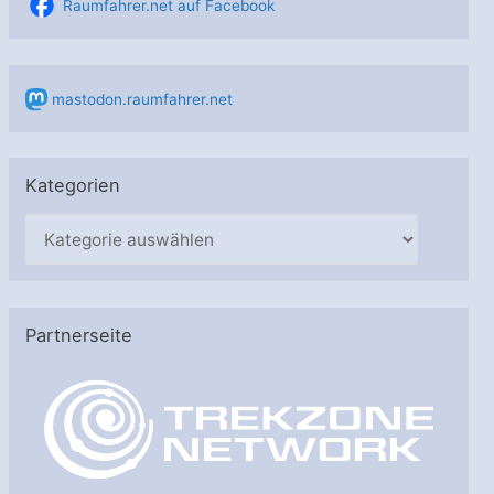
Raumfahrer.net auf Facebook
mastodon.raumfahrer.net
Kategorien
K
a
t
e
Partnerseite
g
o
r
i
e