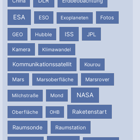
DLR
Erdbeobachtung
China
ESA
ESO
Fotos
Exoplaneten
ISS
JPL
GEO
Hubble
Kamera
Klimawandel
Kommunikationssatellit
Kourou
Mars
Marsrover
Marsoberfläche
NASA
Milchstraße
Mond
Raketenstart
Oberfläche
OHB
Raumsonde
Raumstation