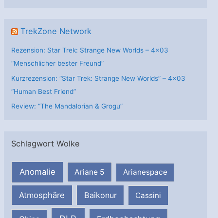
n
TrekZone Network
Rezension: Star Trek: Strange New Worlds – 4×03
“Menschlicher bester Freund”
Kurzrezension: “Star Trek: Strange New Worlds” – 4×03
“Human Best Friend”
Review: “The Mandalorian & Grogu”
Schlagwort Wolke
Anomalie
Ariane 5
Arianespace
Atmosphäre
Baikonur
Cassini