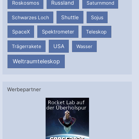
Russland
Roskosmos
Saturnmond
Shuttle
Schwarzes Loch
Sojus
SpaceX
Spektrometer
Teleskop
USA
Trägerrakete
Wasser
Weltraumteleskop
Werbepartner