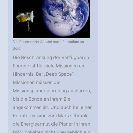
Die Raumsonde
Cassini
hatte Plutonium an
Bord
Die Beschränkung der verfügbaren
Energie ist für viele Missionen ein
Hindernis. Bei „Deep Space“
Missionen müssen die
Missionsplaner jahrelang ausharren,
bis die Sonde an ihrem Ziel
angekommen ist. Und auch bei einer
Robotermission zum Mars schränkt
die Energiearmut die Planer in ihren
Möglichkeiten nicht unerheblich ein.