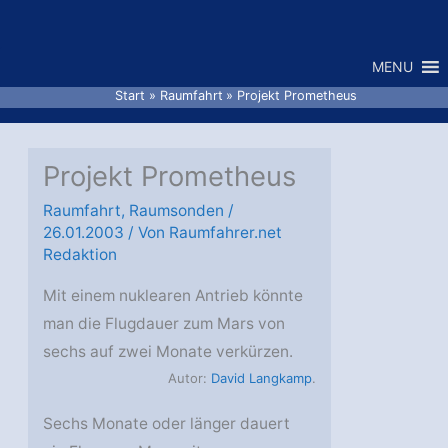
Zum
Inhalt
MENU
springen
Start
Raumfahrt
Projekt Prometheus
Projekt Prometheus
Raumfahrt
,
Raumsonden
/
26.01.2003
/ Von
Raumfahrer.net
Redaktion
Mit einem nuklearen Antrieb könnte
man die Flugdauer zum Mars von
sechs auf zwei Monate verkürzen.
Autor:
David Langkamp
.
Sechs Monate oder länger dauert