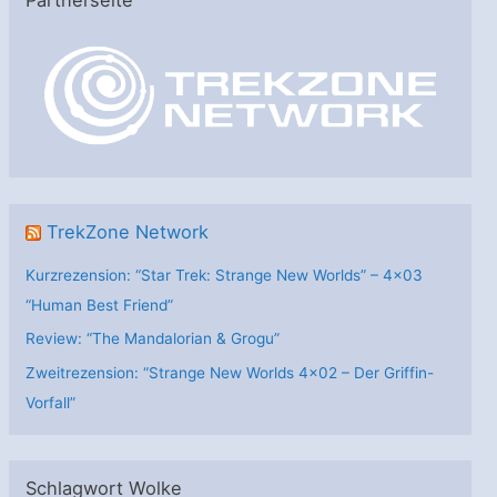
Partnerseite
g
o
r
i
e
n
TrekZone Network
Kurzrezension: “Star Trek: Strange New Worlds” – 4×03
“Human Best Friend”
Review: “The Mandalorian & Grogu”
Zweitrezension: “Strange New Worlds 4×02 – Der Griffin-
Vorfall”
Schlagwort Wolke