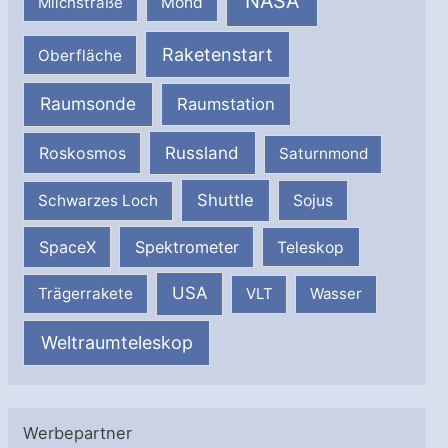
NASA
Milchstraße
Mond
Raketenstart
Oberfläche
Raumsonde
Raumstation
Russland
Roskosmos
Saturnmond
Shuttle
Schwarzes Loch
Sojus
SpaceX
Spektrometer
Teleskop
USA
Trägerrakete
VLT
Wasser
Weltraumteleskop
Werbepartner