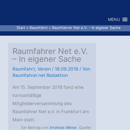
Zum
Inhalt
MENU
springen
Start
Raumfahrt
Raumfahrer Net e.V. – In eigener Sache
Raumfahrer Net e.V.
– In eigener Sache
Raumfahrt
,
Verein
/
18.09.2018
/ Von
Raumfahrer.net Redaktion
Am 15. September 2018 fand eine
turnusmäßige
Mitgliederversammlung des
Raumfahrer Net e.V. in Frankfurt am
Main statt.
Ein Beitrag von
Andreas Weise
. Quelle: