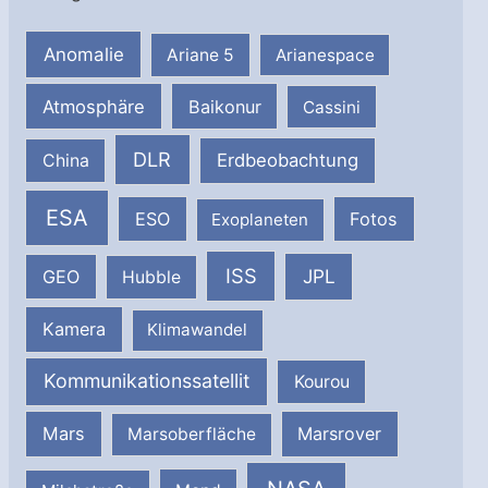
Anomalie
Ariane 5
Arianespace
Atmosphäre
Baikonur
Cassini
DLR
Erdbeobachtung
China
ESA
ESO
Fotos
Exoplaneten
ISS
JPL
GEO
Hubble
Kamera
Klimawandel
Kommunikationssatellit
Kourou
Mars
Marsrover
Marsoberfläche