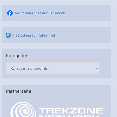
Raumfahrer.net auf Facebook
mastodon.raumfahrer.net
Kategorien
K
a
t
e
Partnerseite
g
o
r
i