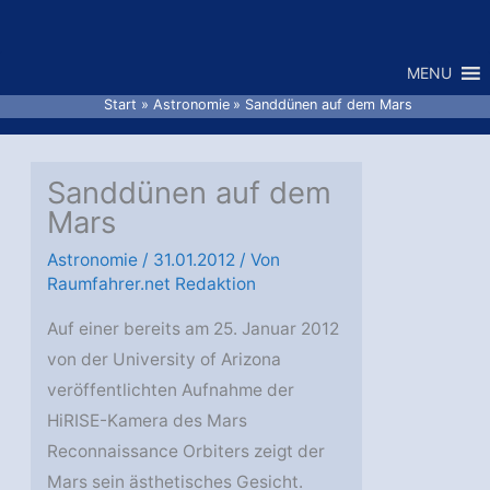
Zum
Inhalt
MENU
springen
Start
Astronomie
Sanddünen auf dem Mars
Sanddünen auf dem
Mars
Astronomie
/
31.01.2012
/ Von
Raumfahrer.net Redaktion
Auf einer bereits am 25. Januar 2012
von der University of Arizona
veröffentlichten Aufnahme der
HiRISE-Kamera des Mars
Reconnaissance Orbiters zeigt der
Mars sein ästhetisches Gesicht.