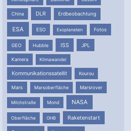
DLR
Erdbeobachtung
China
ESA
ESO
Fotos
Exoplaneten
ISS
JPL
GEO
Hubble
Kamera
Klimawandel
Kommunikationssatellit
Kourou
Mars
Marsrover
Marsoberfläche
NASA
Milchstraße
Mond
Raketenstart
Oberfläche
OHB