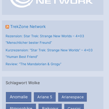
e
n
TrekZone Network
Rezension: Star Trek: Strange New Worlds – 4×03
“Menschlicher bester Freund”
Kurzrezension: “Star Trek: Strange New Worlds” – 4×03
“Human Best Friend”
Review: “The Mandalorian & Grogu”
Schlagwort Wolke
Anomalie
Ariane 5
Arianespace
Atmosphäre
Baikonur
Cassini