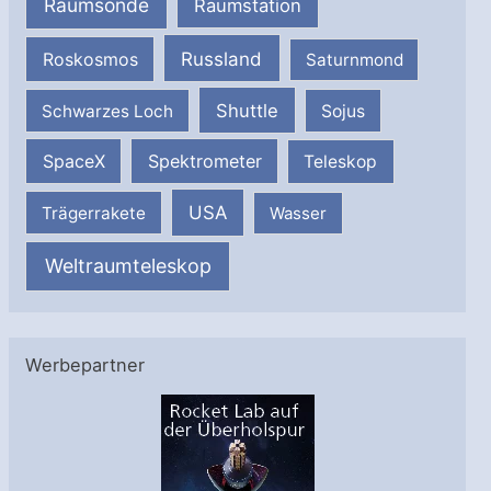
Raumsonde
Raumstation
Russland
Roskosmos
Saturnmond
Shuttle
Schwarzes Loch
Sojus
SpaceX
Spektrometer
Teleskop
USA
Trägerrakete
Wasser
Weltraumteleskop
Werbepartner