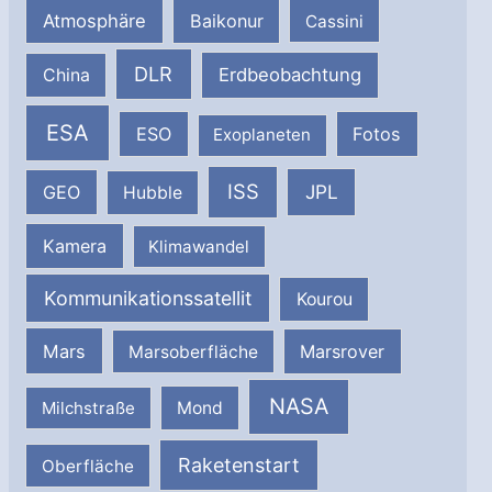
Atmosphäre
Baikonur
Cassini
DLR
Erdbeobachtung
China
ESA
ESO
Fotos
Exoplaneten
ISS
JPL
GEO
Hubble
Kamera
Klimawandel
Kommunikationssatellit
Kourou
Mars
Marsrover
Marsoberfläche
NASA
Milchstraße
Mond
Raketenstart
Oberfläche