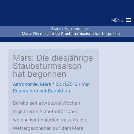
Zum
Inhalt
MENU
springen
Start
Astronomie
Mars: Die diesjährige Staubsturmsaison hat begonnen
Mars: Die diesjährige
Staubsturmsaison
hat begonnen
Astronomie
,
Mars
/
23.11.2012
/ Von
Raumfahrer.net Redaktion
Bereits seit etwa zwei Wochen
registrieren Planetenforscher,
welche kontinuierlich das aktuelle
Wettergeschehen auf dem Mars