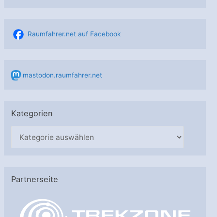
Raumfahrer.net auf Facebook
mastodon.raumfahrer.net
Kategorien
K
a
t
e
Partnerseite
g
o
r