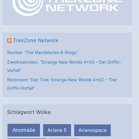
i
e
n
TrekZone Network
Review: “The Mandalorian & Grogu”
Zweitrezension: “Strange New Worlds 4×02 – Der Griffin-
Vorfall”
Rezension: Star Trek: Strange New Worlds 4×02 – “Der
Griffin-Vorfall”
Schlagwort Wolke
Anomalie
Ariane 5
Arianespace