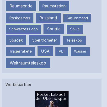
Raumsonde
Raumstation
Russland
Roskosmos
Saturnmond
Shuttle
Schwarzes Loch
Sojus
SpaceX
Spektrometer
Teleskop
USA
Trägerrakete
VLT
Wasser
Weltraumteleskop
Werbepartner