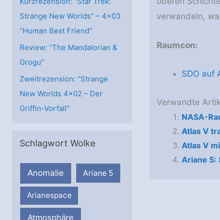
oberen Schicht
Kurzrezension: “Star Trek:
Strange New Worlds” – 4×03
verwandeln, was
“Human Best Friend”
Raumcon:
Review: “The Mandalorian &
Grogu”
SDO auf A
Zweitrezension: “Strange
New Worlds 4×02 – Der
Verwandte Artik
Griffin-Vorfall”
NASA-Rau
Atlas V tr
Schlagwort Wolke
Atlas V m
Ariane 5:
Anomalie
Ariane 5
Arianespace
Atmosphäre