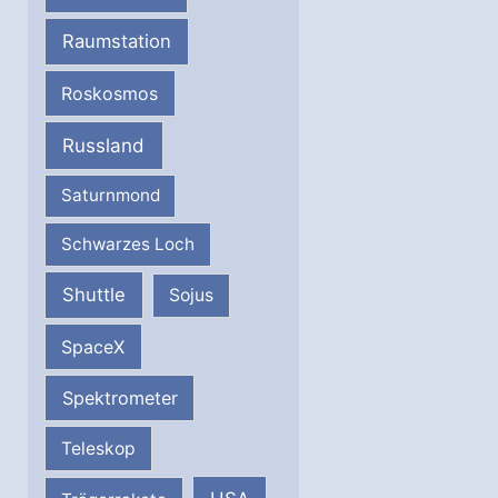
Raumstation
Roskosmos
Russland
Saturnmond
Schwarzes Loch
Shuttle
Sojus
SpaceX
Spektrometer
Teleskop