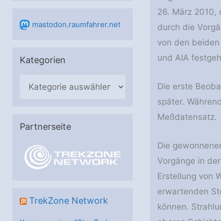
26. März 2010, 
mastodon.raumfahrer.net
durch die Vorg
von den beiden
und AIA festge
Kategorien
K
Die erste Beoba
a
später. Während
t
Meßdatensatz.
e
Partnerseite
g
Die gewonnenen
o
Vorgänge in de
r
Erstellung von 
i
erwartenden St
e
TrekZone Network
können. Strahlu
n