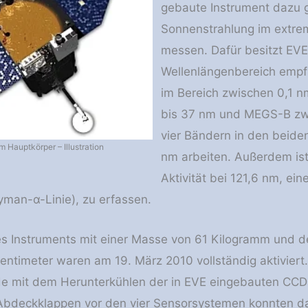
gebaute Instrument dazu 
Sonnenstrahlung im extreme
messen. Dafür besitzt EVE 
Wellenlängenbereich emp
im Bereich zwischen 0,1 
bis 37 nm und MEGS-B zw
vier Bändern in den beide
 Hauptkörper – Illustration
nm arbeiten. Außerdem ist
Aktivität bei 121,6 nm, ei
yman-α-Linie), zu erfassen.
es Instruments mit einer Masse von 61 Kilogramm und 
entimeter waren am 19. März 2010 vollständig aktiviert
e mit dem Herunterkühlen der in EVE eingebauten CCD
Abdeckklappen vor den vier Sensorsystemen konnten 