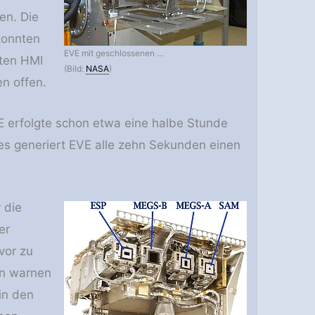
en. Die
konnten
EVE mit geschlossenen …
nten HMI
(Bild:
NASA
)
en offen.
 erfolgte schon etwa eine halbe Stunde
es generiert EVE alle zehn Sekunden einen
 die
er
vor zu
en warnen
in den