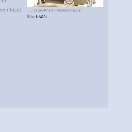
nen
einflusst.
… und geöffneten Abdeckklappen.
(Bild:
NASA
)