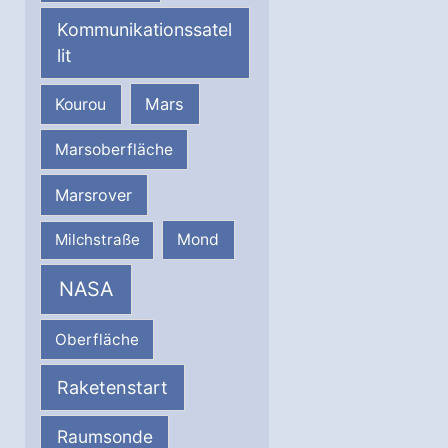
Kommunikationssatel
lit
Mars
Kourou
Marsoberfläche
Marsrover
Milchstraße
Mond
NASA
Oberfläche
Raketenstart
Raumsonde