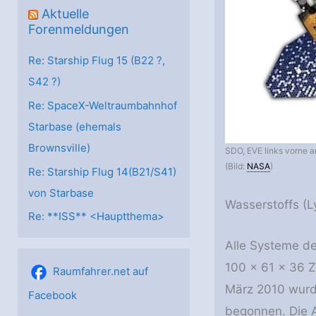
Aktuelle
Forenmeldungen
Re: Starship Flug 15 (B22 ?,
S42 ?)
Re: SpaceX-Weltraumbahnhof
Starbase (ehemals
Brownsville)
SDO, EVE links vorne am
(Bild:
NASA
)
Re: Starship Flug 14(B21/S41)
von Starbase
Wasserstoffs (L
Re: **ISS** <Hauptthema>
Alle Systeme d
100 x 61 x 36 Z
Raumfahrer.net auf
März 2010 wurd
Facebook
begonnen. Die 