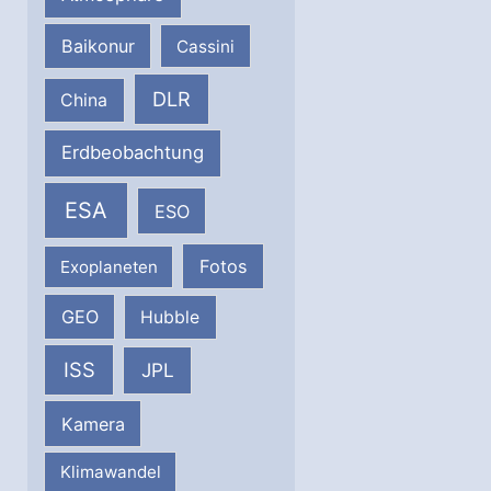
Baikonur
Cassini
DLR
China
Erdbeobachtung
ESA
ESO
Fotos
Exoplaneten
GEO
Hubble
ISS
JPL
Kamera
Klimawandel