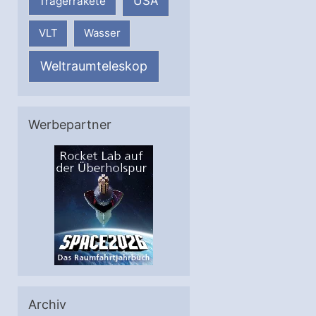
USA
Trägerrakete
VLT
Wasser
Weltraumteleskop
Werbepartner
Archiv