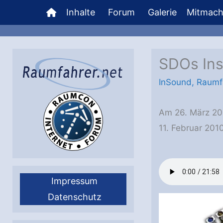
Zum
Inhalte
Forum
Galerie
Mitmac
Inhalt
springen
SDOs Ins
InSound
,
Raumf
Am 26. März 20
11. Februar 20
Impressum
Datenschutz