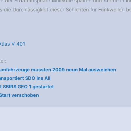
en der Erdatmosphäre Moleküle spalten und Atome in Io
 die Durchlässigkeit dieser Schichten für Funkwellen be
tlas V 401
el:
mfahrzeuge mussten 2009 neun Mal ausweichen
ansportiert SDO ins All
it SBIRS GEO 1 gestartet
 Start verschoben