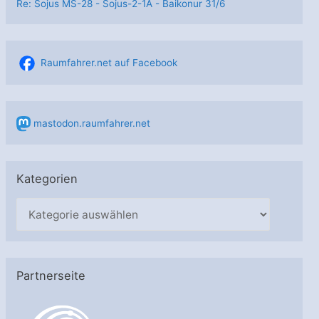
Re: Sojus MS-28 - Sojus-2-1А - Baikonur 31/6
Raumfahrer.net auf Facebook
mastodon.raumfahrer.net
Kategorien
K
a
t
e
Partnerseite
g
o