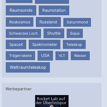
Raumsonde
Raumstation
Russland
Roskosmos
Saturnmond
Shuttle
Schwarzes Loch
Sojus
SpaceX
Spektrometer
Teleskop
USA
Trägerrakete
VLT
Wasser
Weltraumteleskop
Werbepartner