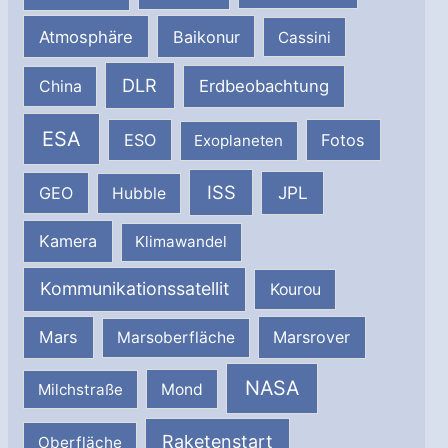
Atmosphäre
Baikonur
Cassini
DLR
Erdbeobachtung
China
ESA
ESO
Fotos
Exoplaneten
ISS
JPL
GEO
Hubble
Kamera
Klimawandel
Kommunikationssatellit
Kourou
Mars
Marsrover
Marsoberfläche
NASA
Milchstraße
Mond
Raketenstart
Oberfläche