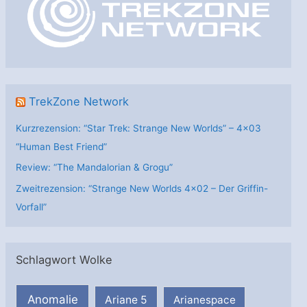
r
i
e
n
TrekZone Network
Kurzrezension: “Star Trek: Strange New Worlds” – 4×03
“Human Best Friend”
Review: “The Mandalorian & Grogu”
Zweitrezension: “Strange New Worlds 4×02 – Der Griffin-
Vorfall”
Schlagwort Wolke
Anomalie
Ariane 5
Arianespace