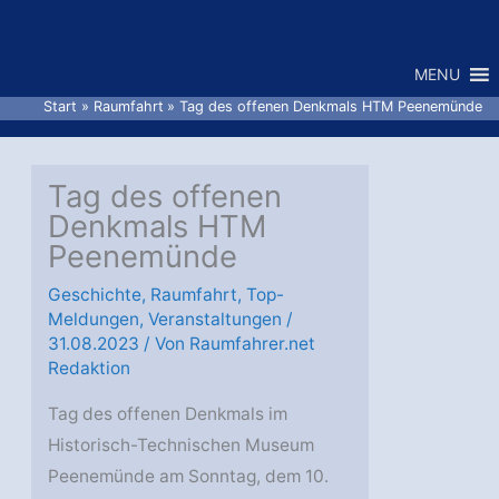
Zum
Inhalt
MENU
springen
Start
Raumfahrt
Tag des offenen Denkmals HTM Peenemünde
Tag des offenen
Denkmals HTM
Peenemünde
Geschichte
,
Raumfahrt
,
Top-
Meldungen
,
Veranstaltungen
/
31.08.2023
/ Von
Raumfahrer.net
Redaktion
Tag des offenen Denkmals im
Historisch-Technischen Museum
Peenemünde am Sonntag, dem 10.