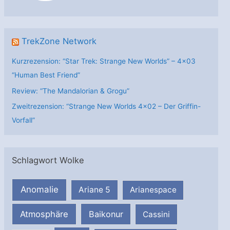
n
TrekZone Network
Kurzrezension: “Star Trek: Strange New Worlds” – 4×03
“Human Best Friend”
Review: “The Mandalorian & Grogu”
Zweitrezension: “Strange New Worlds 4×02 – Der Griffin-
Vorfall”
Schlagwort Wolke
Anomalie
Ariane 5
Arianespace
Atmosphäre
Baikonur
Cassini