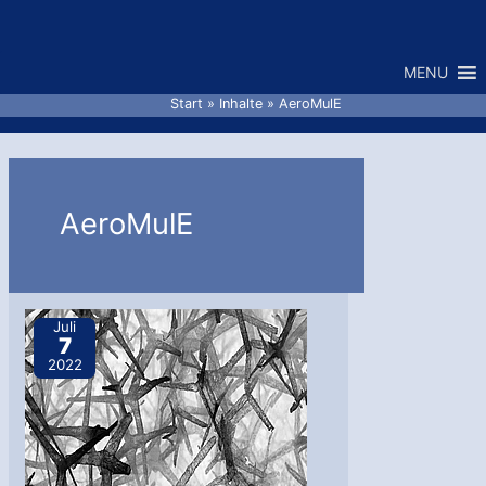
Zum
Inhalt
MENU
springen
Start
Inhalte
AeroMulE
AeroMulE
Juli
7
2022