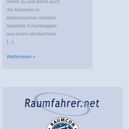
nimmt zu und damit auch
die Antennen in
elektronischen Geräten.
Spezielle Schutzkappen
aus einem ultraleichten
[…]
CAU:
Weiterlesen »
Ultraleichte
Materialien
für
eine
störungsfreie
Kommunikation