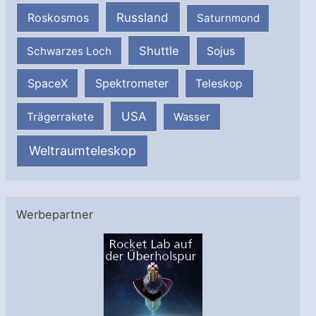
Russland
Roskosmos
Saturnmond
Shuttle
Schwarzes Loch
Sojus
SpaceX
Spektrometer
Teleskop
USA
Trägerrakete
Wasser
Weltraumteleskop
Werbepartner