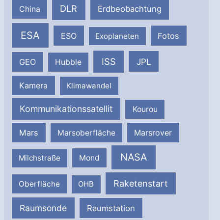
DLR
Erdbeobachtung
China
ESA
ESO
Fotos
Exoplaneten
ISS
JPL
GEO
Hubble
Kamera
Klimawandel
Kommunikationssatellit
Kourou
Mars
Marsrover
Marsoberfläche
NASA
Milchstraße
Mond
Raketenstart
Oberfläche
OHB
Raumsonde
Raumstation