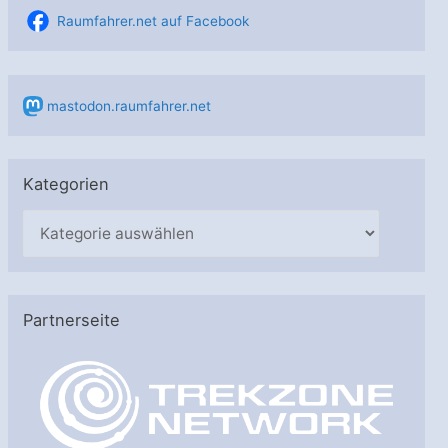
Raumfahrer.net auf Facebook
mastodon.raumfahrer.net
Kategorien
K
a
t
e
Partnerseite
g
o
r
i
e