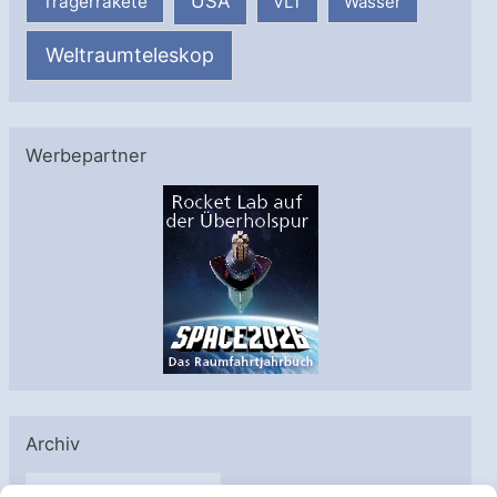
USA
Trägerrakete
VLT
Wasser
Weltraumteleskop
Werbepartner
Archiv
A