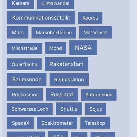
Kamera
Klimawandel
Kommunikationssatellit
Kourou
Mars
Marsrover
Marsoberfläche
NASA
Milchstraße
Mond
Raketenstart
Oberfläche
Raumsonde
Raumstation
Russland
Roskosmos
Saturnmond
Shuttle
Schwarzes Loch
Sojus
SpaceX
Spektrometer
Teleskop