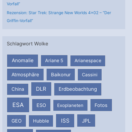
Vorfall”
Rezension: Star Trek: Strange New Worlds 4×02 – “Der
Griffin-Vorfall”
Schlagwort Wolke
Anomalie
Ariane 5
Arianespace
Atmosphäre
Baikonur
Cassini
DLR
Erdbeobachtung
China
ESA
ESO
Fotos
Exoplaneten
ISS
JPL
GEO
Hubble