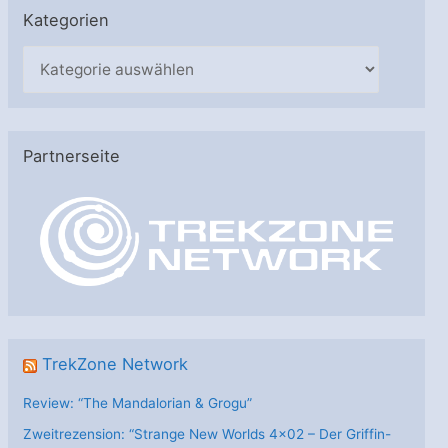
Kategorien
K
a
t
e
Partnerseite
g
o
r
i
e
n
TrekZone Network
Review: “The Mandalorian & Grogu”
Zweitrezension: “Strange New Worlds 4×02 – Der Griffin-