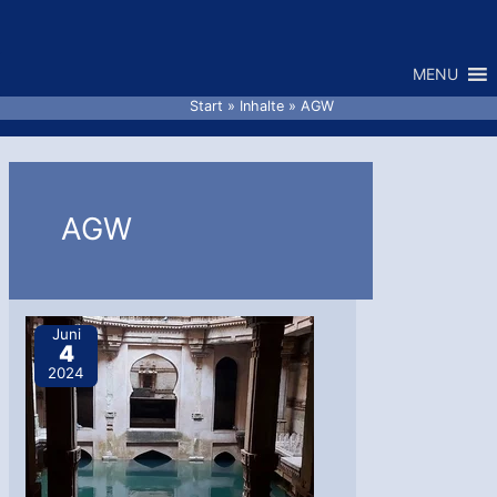
Zum
Inhalt
MENU
springen
Start
Inhalte
AGW
AGW
Juni
4
2024