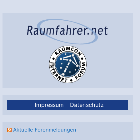
Licht
für
die
galaktische
Archäologiemission
„Arrakihs“
Impressum
Datenschutz
Aktuelle Forenmeldungen