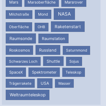
Mars
Marsrover
Marsoberfläche
NASA
Milchstraße
Mond
Raketenstart
Oberfläche
OHB
Raumsonde
Raumstation
Russland
Roskosmos
Saturnmond
Shuttle
Schwarzes Loch
Sojus
SpaceX
Spektrometer
Teleskop
USA
Trägerrakete
Wasser
Weltraumteleskop