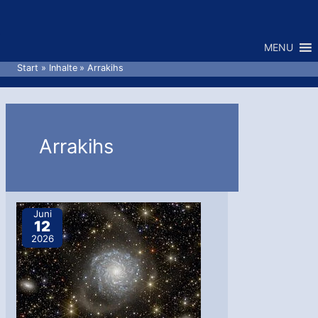
Zum
Inhalt
MENU
springen
Start
Inhalte
Arrakihs
Arrakihs
Juni
12
2026