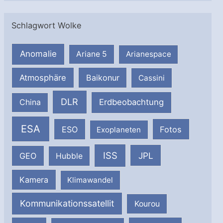
Schlagwort Wolke
Anomalie
Ariane 5
Arianespace
Atmosphäre
Baikonur
Cassini
DLR
Erdbeobachtung
China
ESA
ESO
Fotos
Exoplaneten
ISS
JPL
GEO
Hubble
Kamera
Klimawandel
Kommunikationssatellit
Kourou