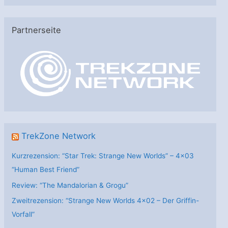
t
e
Partnerseite
g
o
r
i
e
n
TrekZone Network
Kurzrezension: “Star Trek: Strange New Worlds” – 4×03
“Human Best Friend”
Review: “The Mandalorian & Grogu”
Zweitrezension: “Strange New Worlds 4×02 – Der Griffin-
Vorfall”