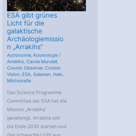
ESA gibt grünes
Licht für die
galaktische
Archäologiemissio
n „Arrakihs“
Astronomie
,
Kosmologie
/
Arrakihs
,
Carole Mundell
,
Cosmic Observer
,
Cosmic
Vision
,
ESA
,
Galaxien
,
Halo
,
Milchstraße
Das Science Programme
Committee der ESA hat die
Mission „Arrakihs“
genehmigt. Arrakihs soll
bis Ende 2030 starten und
das schwache Licht aus