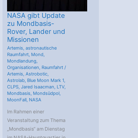
NASA gibt Update
zu Mondbasis-
Rover, Lander und
Missionen
Artemis
,
astronautische
Raumfahrt
,
Mond
,
Mondlandung
,
Organisationen
,
Raumfahrt
/
Artemis
,
Astrobotic
,
Astrolab
,
Blue Moon Mark 1
,
CLPS
,
Jared Isaacman
,
LTV
,
Mondbasis
,
Mondsüdpol
,
MoonFall
,
NASA
Im Rahmen einer
Veranstaltung zum Thema
„Mondbasis“ am Dienstag
im NASA-Hauptquartier in