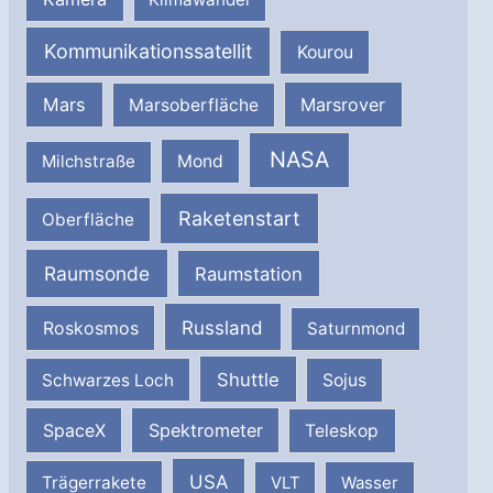
Kommunikationssatellit
Kourou
Mars
Marsrover
Marsoberfläche
NASA
Milchstraße
Mond
Raketenstart
Oberfläche
Raumsonde
Raumstation
Russland
Roskosmos
Saturnmond
Shuttle
Schwarzes Loch
Sojus
SpaceX
Spektrometer
Teleskop
USA
Trägerrakete
VLT
Wasser