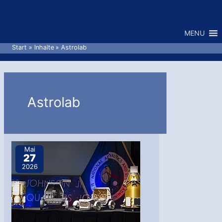
Zum
Inhalt
MENU
springen
Start
Inhalte
Astrolab
Astrolab
Mai
27
2026