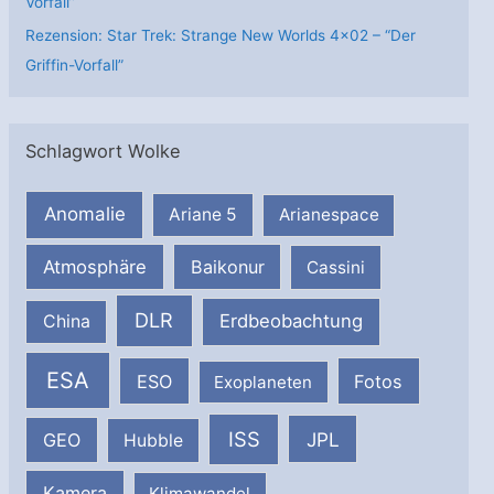
Vorfall”
Rezension: Star Trek: Strange New Worlds 4×02 – “Der
Griffin-Vorfall”
Schlagwort Wolke
Anomalie
Ariane 5
Arianespace
Atmosphäre
Baikonur
Cassini
DLR
Erdbeobachtung
China
ESA
ESO
Fotos
Exoplaneten
ISS
JPL
GEO
Hubble
Kamera
Klimawandel