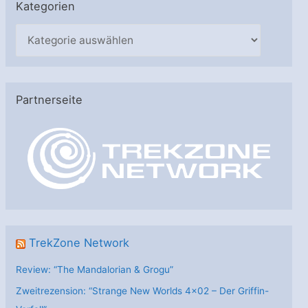
Kategorien
K
a
t
e
Partnerseite
g
o
r
i
e
n
TrekZone Network
Review: “The Mandalorian & Grogu”
Zweitrezension: “Strange New Worlds 4×02 – Der Griffin-