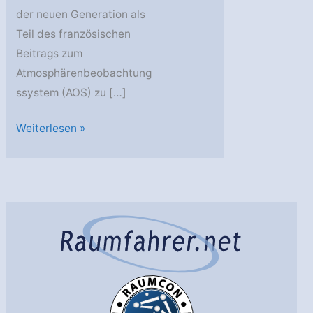
der neuen Generation als
Teil des französischen
Beitrags zum
Atmosphärenbeobachtung
ssystem (AOS) zu […]
Airbus
Weiterlesen »
baut
für
die
CNES
zwei
Radiometer
für
internationale
NASA/JAXA-