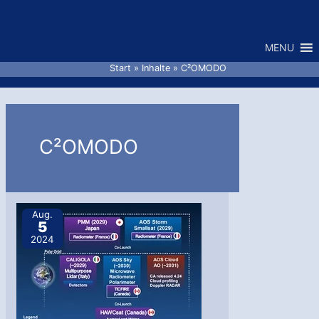
Zum
Inhalt
MENU
springen
Start
Inhalte
C²OMODO
C²OMODO
Aug.
5
2024