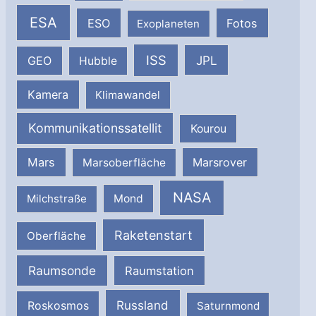
ESA
ESO
Fotos
Exoplaneten
ISS
JPL
GEO
Hubble
Kamera
Klimawandel
Kommunikationssatellit
Kourou
Mars
Marsrover
Marsoberfläche
NASA
Milchstraße
Mond
Raketenstart
Oberfläche
Raumsonde
Raumstation
Russland
Roskosmos
Saturnmond