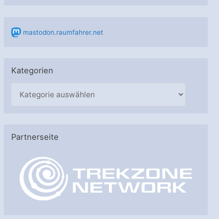
mastodon.raumfahrer.net
Kategorien
K
a
t
e
Partnerseite
g
o
r
i
e
n