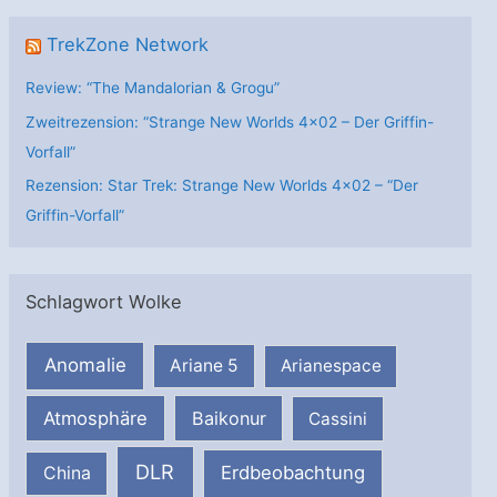
TrekZone Network
Review: “The Mandalorian & Grogu”
Zweitrezension: “Strange New Worlds 4×02 – Der Griffin-
Vorfall”
Rezension: Star Trek: Strange New Worlds 4×02 – “Der
Griffin-Vorfall”
Schlagwort Wolke
Anomalie
Ariane 5
Arianespace
Atmosphäre
Baikonur
Cassini
DLR
Erdbeobachtung
China