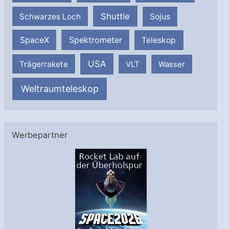
Shuttle
Schwarzes Loch
Sojus
SpaceX
Spektrometer
Teleskop
USA
Trägerrakete
VLT
Wasser
Weltraumteleskop
Werbepartner