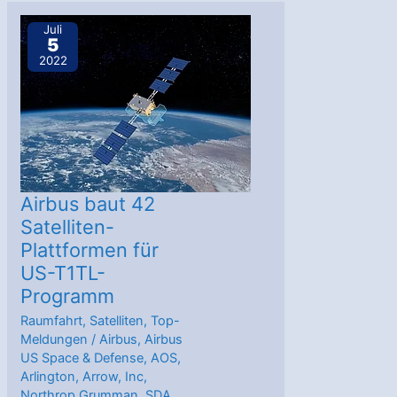
für
Juli
5
Arrow-
2022
Kleinsatelliten
Airbus baut 42
Satelliten-
Plattformen für
US-T1TL-
Programm
Raumfahrt
,
Satelliten
,
Top-
Meldungen
/
Airbus
,
Airbus
US Space & Defense
,
AOS
,
Arlington
,
Arrow
,
Inc
,
Northrop Grumman
,
SDA
,