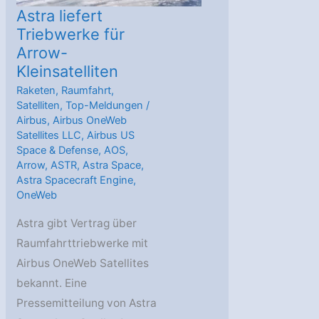
Klimasatellitenmission
Astra liefert
Triebwerke für
Arrow-
Kleinsatelliten
Raketen
,
Raumfahrt
,
Satelliten
,
Top-Meldungen
/
Airbus
,
Airbus OneWeb
Satellites LLC
,
Airbus US
Space & Defense
,
AOS
,
Arrow
,
ASTR
,
Astra Space
,
Astra Spacecraft Engine
,
OneWeb
Astra gibt Vertrag über
Raumfahrttriebwerke mit
Airbus OneWeb Satellites
bekannt. Eine
Pressemitteilung von Astra