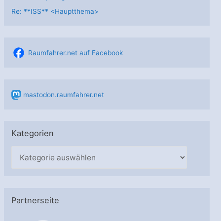
Re: **ISS** <Hauptthema>
Raumfahrer.net auf Facebook
mastodon.raumfahrer.net
Kategorien
K
a
t
e
Partnerseite
g
o