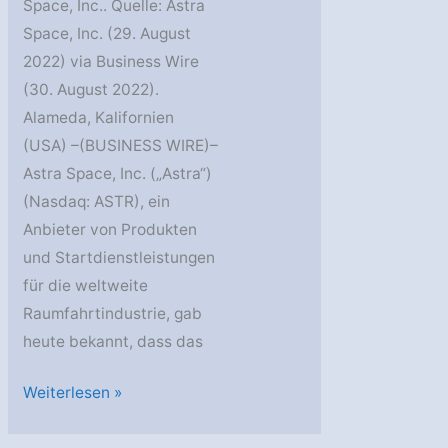
Space, Inc.. Quelle: Astra
Space, Inc. (29. August
2022) via Business Wire
(30. August 2022).
Alameda, Kalifornien
(USA) –(BUSINESS WIRE)–
Astra Space, Inc. („Astra“)
(Nasdaq: ASTR), ein
Anbieter von Produkten
und Startdienstleistungen
für die weltweite
Raumfahrtindustrie, gab
heute bekannt, dass das
Astra
Weiterlesen »
liefert
Triebwerke