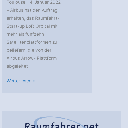
Toulouse, 14. Januar 2022
– Airbus hat den Auftrag
erhalten, das Raumfahrt-
Start-up Loft Orbital mit
mehr als fünfzehn
Satellitenplattformen zu
beliefern, die von der
Airbus Arrow- Plattform
abgeleitet
Loft
Weiterlesen »
Orbital
unterzeichnet
Vereinbarung
mit
Airbus