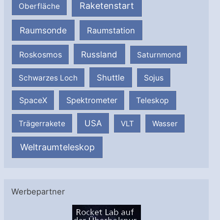
Raketenstart
Oberfläche
Raumsonde
Raumstation
Russland
Roskosmos
Saturnmond
Shuttle
Schwarzes Loch
Sojus
SpaceX
Spektrometer
Teleskop
USA
Trägerrakete
VLT
Wasser
Weltraumteleskop
Werbepartner