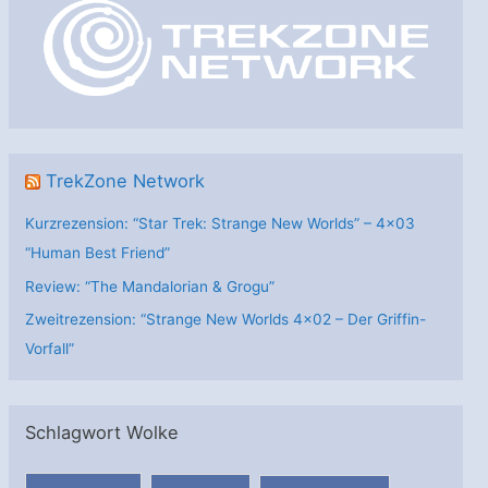
r
i
e
n
TrekZone Network
Kurzrezension: “Star Trek: Strange New Worlds” – 4×03
“Human Best Friend”
Review: “The Mandalorian & Grogu”
Zweitrezension: “Strange New Worlds 4×02 – Der Griffin-
Vorfall”
Schlagwort Wolke