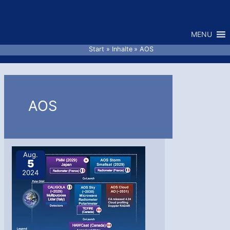
Zum
Inhalt
MENU
springen
Start
Inhalte
AOS
AOS
Aug.
5
2024