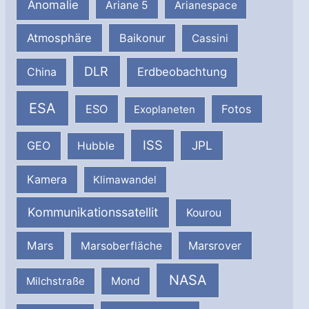
Anomalie
Ariane 5
Arianespace
Atmosphäre
Baikonur
Cassini
DLR
Erdbeobachtung
China
ESA
ESO
Fotos
Exoplaneten
ISS
JPL
GEO
Hubble
Kamera
Klimawandel
Kommunikationssatellit
Kourou
Mars
Marsrover
Marsoberfläche
NASA
Milchstraße
Mond