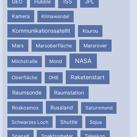
ISS
JPL
GEO
Hubble
Kamera
Klimawandel
Kommunikationssatellit
Kourou
Mars
Marsrover
Marsoberfläche
NASA
Milchstraße
Mond
Raketenstart
Oberfläche
OHB
Raumsonde
Raumstation
Russland
Roskosmos
Saturnmond
Shuttle
Schwarzes Loch
Sojus
SpaceX
Spektrometer
Teleskop