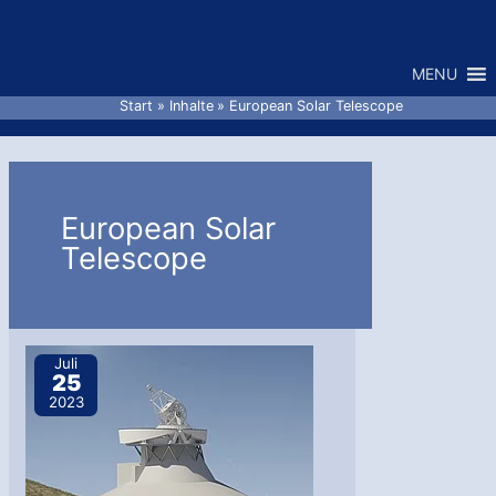
Zum
Inhalt
MENU
springen
Start
Inhalte
European Solar Telescope
European Solar
Telescope
Juli
25
2023