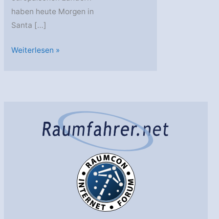
haben heute Morgen in
Santa […]
European
Weiterlesen »
Solar
Telescope:
Sieben
europäische
Länder
arbeiten
zusammen