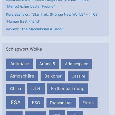
“Menschlicher bester Freund”
Kurzrezension: “Star Trek: Strange New Worlds” – 4×03
“Human Best Friend”
Review: “The Mandalorian & Grogu”
Schlagwort Wolke
Anomalie
Ariane 5
Arianespace
Atmosphäre
Baikonur
Cassini
DLR
Erdbeobachtung
China
ESA
ESO
Fotos
Exoplaneten