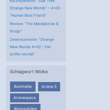
Kurzrezension: “Star Trek:
Strange New Worlds” – 4×03
“Human Best Friend”
Review: “The Mandalorian &
Grogu”
Zweitrezension: “Strange
New Worlds 4×02 – Der
Griffin-Vorfall”
Schlagwort Wolke
Anomalie
Ariane 5
Arianespace
Atmosphäre