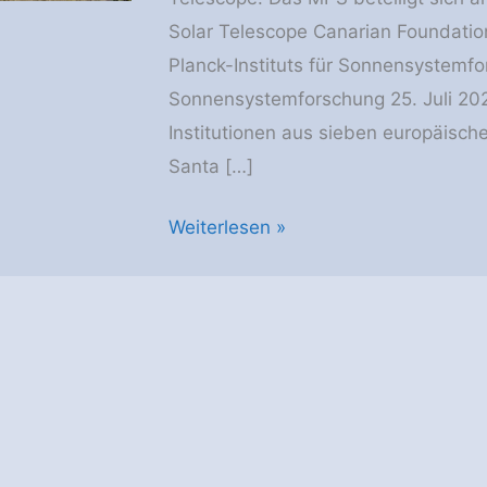
Solar Telescope Canarian Foundation
Planck-Instituts für Sonnensystemfor
Sonnensystemforschung 25. Juli 202
Institutionen aus sieben europäisc
Santa […]
European
Weiterlesen »
Solar
Telescope:
Sieben
europäische
Länder
arbeiten
zusammen