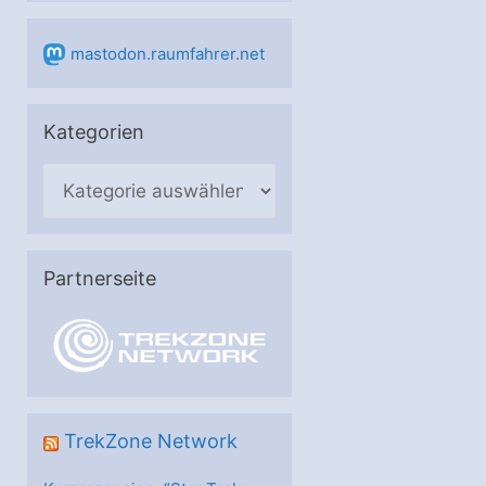
mastodon.raumfahrer.net
Kategorien
K
a
t
e
Partnerseite
g
o
r
i
e
TrekZone Network
n