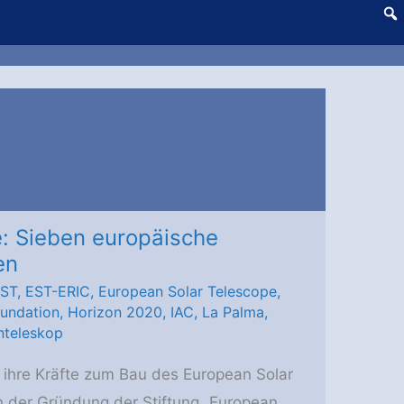
: Sieben europäische
en
ST
,
EST-ERIC
,
European Solar Telescope
,
oundation
,
Horizon 2020
,
IAC
,
La Palma
,
nteleskop
ihre Kräfte zum Bau des European Solar
n der Gründung der Stiftung „European