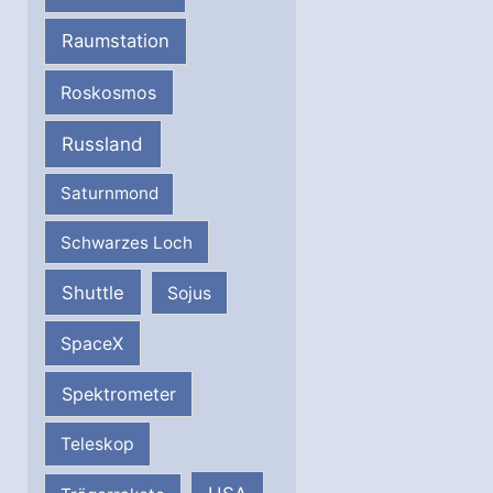
Raumstation
Roskosmos
Russland
Saturnmond
Schwarzes Loch
Shuttle
Sojus
SpaceX
Spektrometer
Teleskop