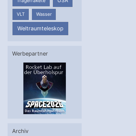
USA
Trägerrakete
VLT
Wasser
Weltraumteleskop
Werbepartner
Archiv