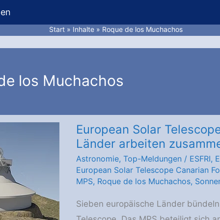
hen
Start
Inhalte
Roque de los Muchachos
de los Muchachos
European Solar Telescope
Länder arbeiten zusamm
Astronomie
,
Top-Meldungen
/
ESFRI
,
E
European Solar Telescope Canarian F
MPS
,
Roque de los Muchachos
,
Sonne
Sieben europäische Länder bündeln 
Telescope. Das MPS beteiligt sich a