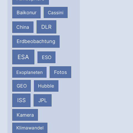
Baikonur
Cassini
DLR
China
Erdbeobachtung
ESA
ESO
Fotos
Exoplaneten
GEO
Hubble
ISS
JPL
Kamera
Klimawandel