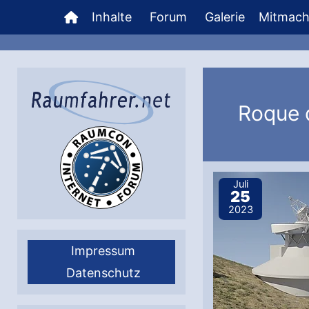
Zum
Inhalte
Forum
Galerie
Mitmac
Inhalt
springen
Roque 
Juli
25
2023
Impressum
Datenschutz