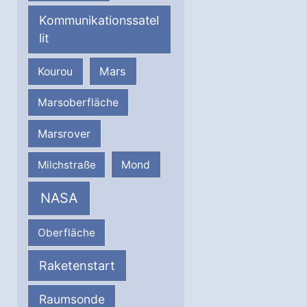
Kommunikationssatel
lit
Mars
Kourou
Marsoberfläche
Marsrover
Milchstraße
Mond
NASA
Oberfläche
Raketenstart
Raumsonde