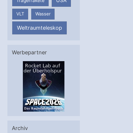
USA
Trägerrakete
VLT
Wasser
Weltraumteleskop
Werbepartner
Archiv