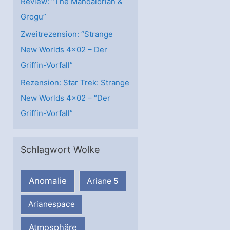
Review: “The Mandalorian &
Grogu”
Zweitrezension: “Strange
New Worlds 4×02 – Der
Griffin-Vorfall”
Rezension: Star Trek: Strange
New Worlds 4×02 – “Der
Griffin-Vorfall”
Schlagwort Wolke
Anomalie
Ariane 5
Arianespace
Atmosphäre