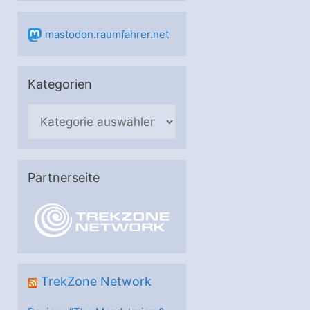
mastodon.raumfahrer.net
Kategorien
K
a
t
e
Partnerseite
g
o
r
i
e
TrekZone Network
n