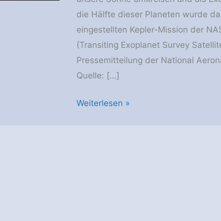
die Hälfte dieser Planeten wurde d
eingestellten Kepler-Mission der N
(Transiting Exoplanet Survey Satelli
Pressemitteilung der National Aero
Quelle: […]
NASA
Weiterlesen »
KI,
welche
370
Exoplaneten
aufgespürt
hat,
untersucht