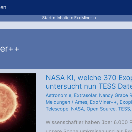
hen
Start
Inhalte
ExoMiner++
er++
NASA KI, welche 370 Exop
untersucht nun TESS Dat
Astronomie
,
Extrasolar
,
Nancy Grace 
Meldungen
/
Ames
,
ExoMiner++
,
Exop
Telescope
,
NASA
,
Open Source
,
TESS
Wissenschaftler haben über 6.000 P
unsere Sonne umkreisen und als Ex