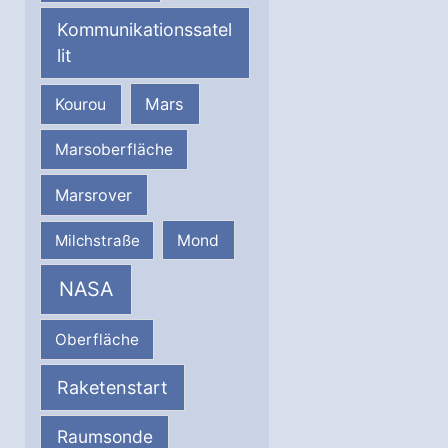
Kommunikationssatel
lit
Mars
Kourou
Marsoberfläche
Marsrover
Milchstraße
Mond
NASA
Oberfläche
Raketenstart
Raumsonde