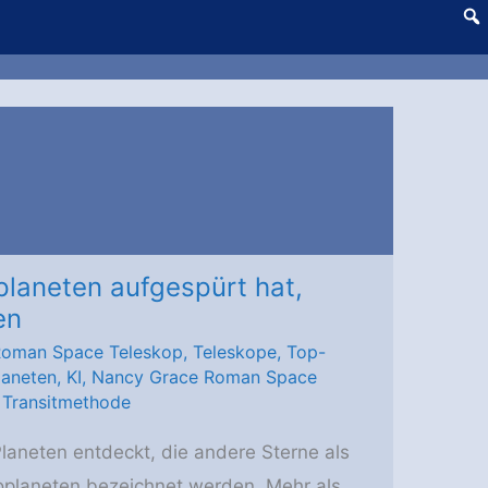
laneten aufgespürt hat,
en
Roman Space Teleskop
,
Teleskope
,
Top-
laneten
,
KI
,
Nancy Grace Roman Space
,
Transitmethode
laneten entdeckt, die andere Sterne als
oplaneten bezeichnet werden. Mehr als