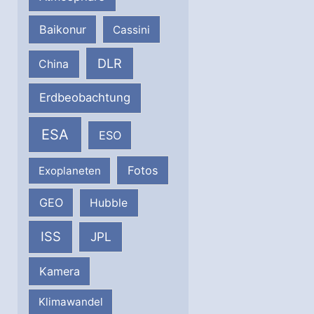
Baikonur
Cassini
DLR
China
Erdbeobachtung
ESA
ESO
Fotos
Exoplaneten
GEO
Hubble
ISS
JPL
Kamera
Klimawandel