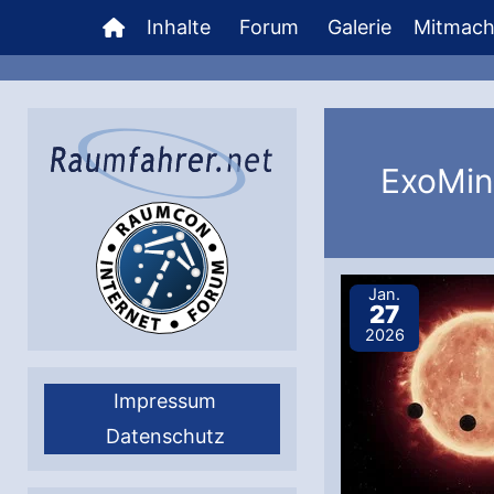
Zum
Inhalte
Forum
Galerie
Mitmac
Inhalt
springen
ExoMin
Jan.
27
2026
Impressum
Datenschutz