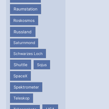
Raumstation
Roskosmos
Russland
Saturnmond
Schwarzes Loch
Shuttle
Sojus
SpaceX
Spektrometer
Teleskop