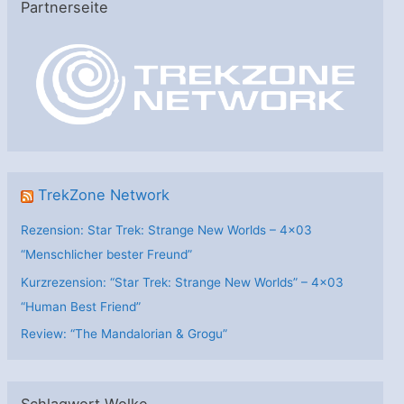
Partnerseite
g
o
r
i
e
n
TrekZone Network
Rezension: Star Trek: Strange New Worlds – 4×03
“Menschlicher bester Freund”
Kurzrezension: “Star Trek: Strange New Worlds” – 4×03
“Human Best Friend”
Review: “The Mandalorian & Grogu”
Schlagwort Wolke