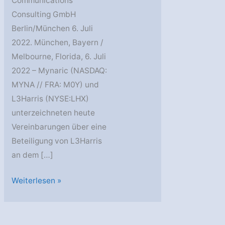
Communications
Consulting GmbH
Berlin/München 6. Juli
2022. München, Bayern /
Melbourne, Florida, 6. Juli
2022 – Mynaric (NASDAQ:
MYNA // FRA: M0Y) und
L3Harris (NYSE:LHX)
unterzeichneten heute
Vereinbarungen über eine
Beteiligung von L3Harris
an dem […]
Mynaric:
Weiterlesen »
L3Harris
als
strategischer