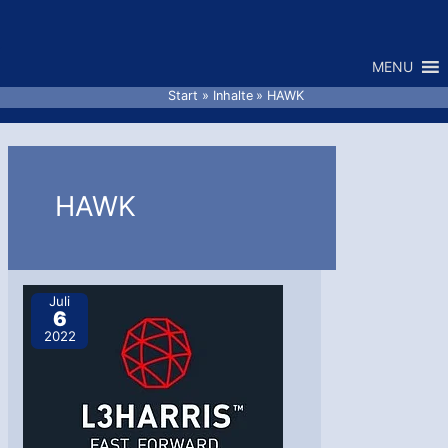
Zum
Inhalt
MENU
springen
Start
Inhalte
HAWK
HAWK
Juli
6
2022