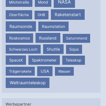
NASA
Milchstraße
Mond
Raketenstart
Oberfläche
OHB
Raumsonde
Raumstation
Russland
Roskosmos
Saturnmond
Shuttle
Schwarzes Loch
Sojus
SpaceX
Spektrometer
Teleskop
USA
Trägerrakete
Wasser
Weltraumteleskop
Werbepartner