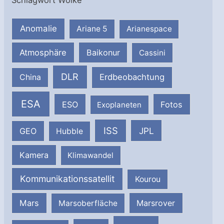
Anomalie
Ariane 5
Arianespace
Atmosphäre
Baikonur
Cassini
DLR
Erdbeobachtung
China
ESA
ESO
Fotos
Exoplaneten
ISS
JPL
GEO
Hubble
Kamera
Klimawandel
Kommunikationssatellit
Kourou
Mars
Marsrover
Marsoberfläche