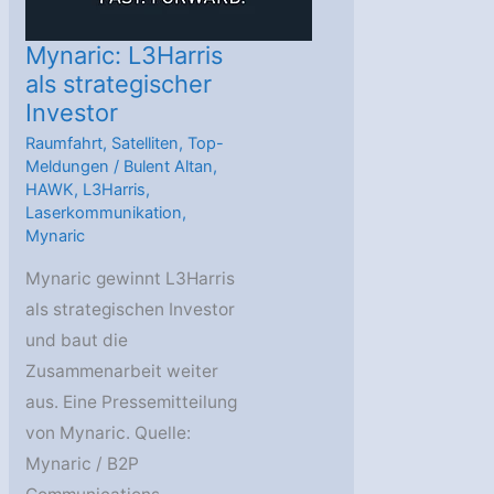
Mynaric: L3Harris
als strategischer
Investor
Raumfahrt
,
Satelliten
,
Top-
Meldungen
/
Bulent Altan
,
HAWK
,
L3Harris
,
Laserkommunikation
,
Mynaric
Mynaric gewinnt L3Harris
als strategischen Investor
und baut die
Zusammenarbeit weiter
aus. Eine Pressemitteilung
von Mynaric. Quelle:
Mynaric / B2P