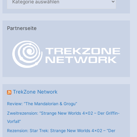
a
t
e
Partnerseite
g
o
r
i
e
n
TrekZone Network
Review: “The Mandalorian & Grogu”
Zweitrezension: “Strange New Worlds 4×02 – Der Griffin-
Vorfall”
Rezension: Star Trek: Strange New Worlds 4×02 – “Der