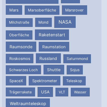
Mars
Marsrover
Marsoberfläche
NASA
Milchstraße
Mond
Raketenstart
Oberfläche
Raumsonde
Raumstation
Russland
Roskosmos
Saturnmond
Shuttle
Schwarzes Loch
Sojus
SpaceX
Spektrometer
Teleskop
USA
Trägerrakete
VLT
Wasser
Weltraumteleskop