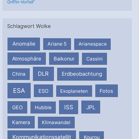
Griffin-Vorfall”
Schlagwort Wolke
Anomalie
Ariane 5
Arianespace
Atmosphäre
Baikonur
Cassini
DLR
Erdbeobachtung
China
ESA
ESO
Fotos
Exoplaneten
ISS
JPL
GEO
Hubble
Kamera
Klimawandel
Kommunikationssatellit
Kourou