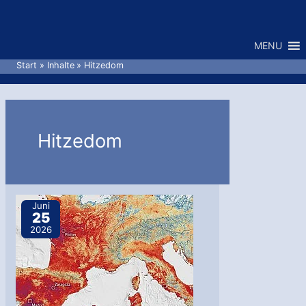
Zum
Inhalt
MENU
springen
Start
Inhalte
Hitzedom
Hitzedom
Juni
25
2026