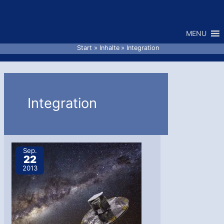
Zum
Inhalt
MENU
springen
Start
Inhalte
Integration
Integration
Sep.
22
2013