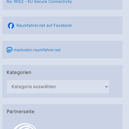
Re: IRIS2 - EU Secure Connectivity
Raumfahrer.net auf Facebook
mastodon.raumfahrer.net
Kategorien
K
a
t
e
Partnerseite
g
o