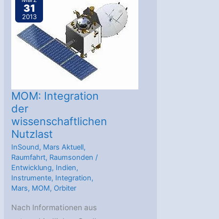
31
demnächst
2013
auf
Sternenjagd
MOM: Integration
der
wissenschaftlichen
Nutzlast
InSound
,
Mars Aktuell
,
Raumfahrt
,
Raumsonden
/
Entwicklung
,
Indien
,
Instrumente
,
Integration
,
Mars
,
MOM
,
Orbiter
Nach Informationen aus