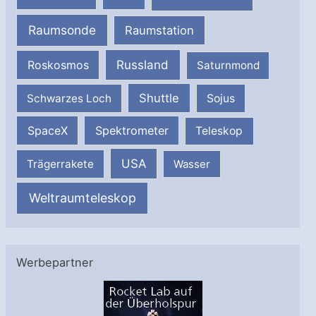
Raumsonde
Raumstation
Russland
Roskosmos
Saturnmond
Shuttle
Schwarzes Loch
Sojus
SpaceX
Spektrometer
Teleskop
USA
Trägerrakete
Wasser
Weltraumteleskop
Werbepartner