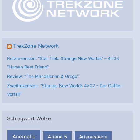
r
i
e
n
TrekZone Network
Kurzrezension: “Star Trek: Strange New Worlds” – 4×03
“Human Best Friend”
Review: “The Mandalorian & Grogu”
Zweitrezension: “Strange New Worlds 4×02 – Der Griffin-
Vorfall”
Schlagwort Wolke
Anomalie
Ariane 5
Arianespace