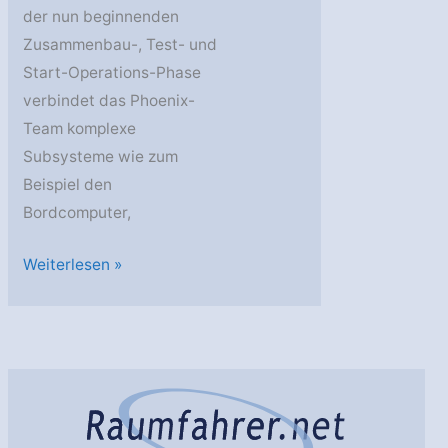
der nun beginnenden
Zusammenbau-, Test- und
Start-Operations-Phase
verbindet das Phoenix-
Team komplexe
Subsysteme wie zum
Beispiel den
Bordcomputer,
Neuer
Weiterlesen »
Mars-
Lander
soll
Eiskappe
am
Pol