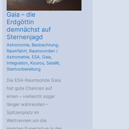
Gaia – die
Erdgöttin
demnächst auf
Sternenjagd
Astronomie
,
Beobachtung
,
Raumfahrt
,
Raumsonden
/
Astrometrie
,
ESA
,
Gaia
,
Integration
,
Kourou
,
Satellit
,
Startvorbereitung
Die ESA-Raumsonde Gaia
hat gute Chancen auf
einen – vielleicht sogar
länger währenden –
Spitzenplatz im
Wettrennen um die
meisten Superlative in der