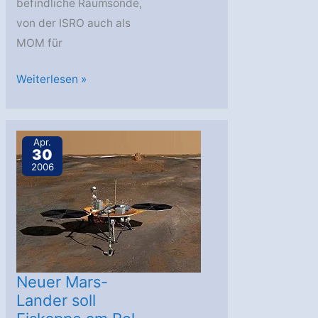
befindliche Raumsonde,
von der ISRO auch als
MOM für
MOM:
Weiterlesen »
Integration
der
wissenschaftlichen
Apr.
30
Nutzlast
2006
Neuer Mars-
Lander soll