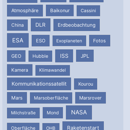
Atmosphäre
Baikonur
Cassini
DLR
Erdbeobachtung
China
ESA
ESO
Fotos
Exoplaneten
ISS
JPL
GEO
Hubble
Kamera
Klimawandel
Kommunikationssatellit
Kourou
Mars
Marsrover
Marsoberfläche
NASA
Milchstraße
Mond
Raketenstart
Oberfläche
OHB