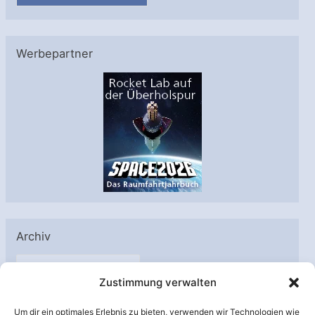
Werbepartner
Archiv
A
Zustimmung verwalten
r
c
Um dir ein optimales Erlebnis zu bieten, verwenden wir Technologien wie