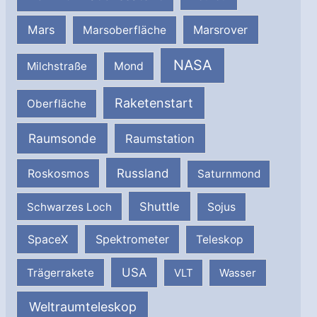
Mars
Marsrover
Marsoberfläche
NASA
Milchstraße
Mond
Raketenstart
Oberfläche
Raumsonde
Raumstation
Russland
Roskosmos
Saturnmond
Shuttle
Schwarzes Loch
Sojus
SpaceX
Spektrometer
Teleskop
USA
Trägerrakete
VLT
Wasser
Weltraumteleskop