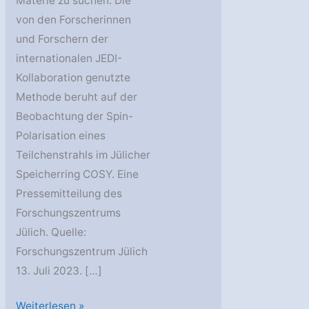
Materie zu suchen. Die
von den Forscherinnen
und Forschern der
internationalen JEDI-
Kollaboration genutzte
Methode beruht auf der
Beobachtung der Spin-
Polarisation eines
Teilchenstrahls im Jülicher
Speicherring COSY. Eine
Pressemitteilung des
Forschungszentrums
Jülich. Quelle:
Forschungszentrum Jülich
13. Juli 2023. […]
Suche
Weiterlesen »