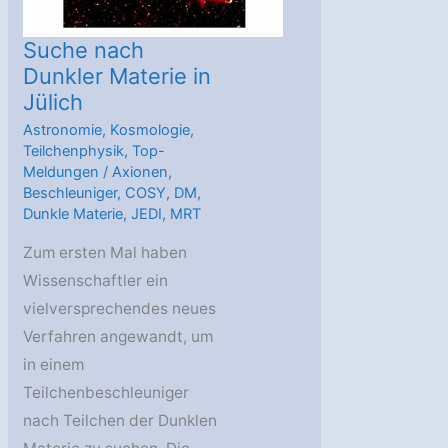
Suche nach
Dunkler Materie in
Jülich
Astronomie
,
Kosmologie
,
Teilchenphysik
,
Top-
Meldungen
/
Axionen
,
Beschleuniger
,
COSY
,
DM
,
Dunkle Materie
,
JEDI
,
MRT
Zum ersten Mal haben
Wissenschaftler ein
vielversprechendes neues
Verfahren angewandt, um
in einem
Teilchenbeschleuniger
nach Teilchen der Dunklen