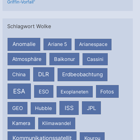
Griffin-Vorfall”
Schlagwort Wolke
Anomalie
Ariane 5
Arianespace
Atmosphäre
Baikonur
Cassini
DLR
Erdbeobachtung
China
ESA
ESO
Fotos
Exoplaneten
ISS
JPL
GEO
Hubble
Kamera
Klimawandel
Kommunikationssatellit
Kourou