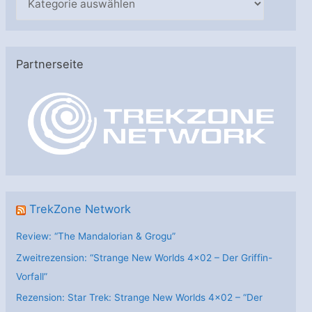
a
t
e
Partnerseite
g
o
r
i
e
n
TrekZone Network
Review: “The Mandalorian & Grogu”
Zweitrezension: “Strange New Worlds 4×02 – Der Griffin-
Vorfall”
Rezension: Star Trek: Strange New Worlds 4×02 – “Der