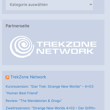
K
a
t
e
Partnerseite
g
o
r
i
e
n
TrekZone Network
Kurzrezension: “Star Trek: Strange New Worlds” – 4×03
“Human Best Friend”
Review: “The Mandalorian & Grogu”
Zweitrezension: “Strange New Worlds 4×02 – Der Griffin-