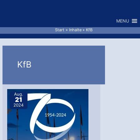
Zum
Inhalt
MENU
springen
Start
Inhalte
KfB
KfB
Aug.
21
2024