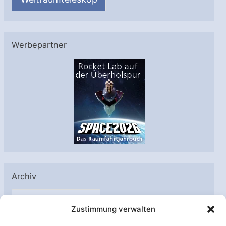
Werbepartner
Archiv
A
Zustimmung verwalten
r
c