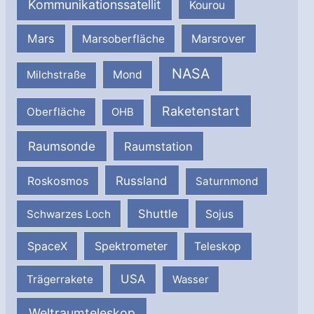
Kommunikationssatellit
Kourou
Mars
Marsrover
Marsoberfläche
NASA
Milchstraße
Mond
Raketenstart
Oberfläche
OHB
Raumsonde
Raumstation
Russland
Roskosmos
Saturnmond
Shuttle
Schwarzes Loch
Sojus
SpaceX
Spektrometer
Teleskop
USA
Trägerrakete
Wasser
Weltraumteleskop