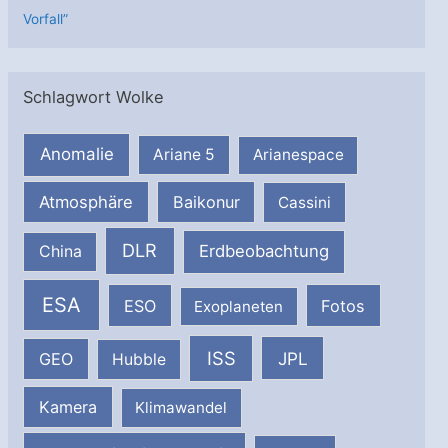
Vorfall”
Schlagwort Wolke
Anomalie
Ariane 5
Arianespace
Atmosphäre
Baikonur
Cassini
DLR
Erdbeobachtung
China
ESA
ESO
Fotos
Exoplaneten
ISS
JPL
GEO
Hubble
Kamera
Klimawandel