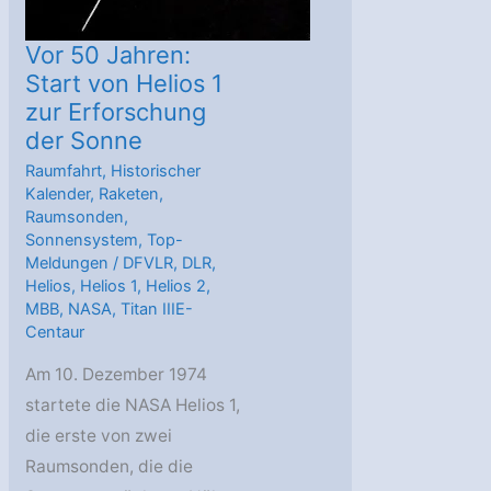
Vor 50 Jahren:
Start von Helios 1
zur Erforschung
der Sonne
Raumfahrt
,
Historischer
Kalender
,
Raketen
,
Raumsonden
,
Sonnensystem
,
Top-
Meldungen
/
DFVLR
,
DLR
,
Helios
,
Helios 1
,
Helios 2
,
MBB
,
NASA
,
Titan IIIE-
Centaur
Am 10. Dezember 1974
startete die NASA Helios 1,
die erste von zwei
Raumsonden, die die