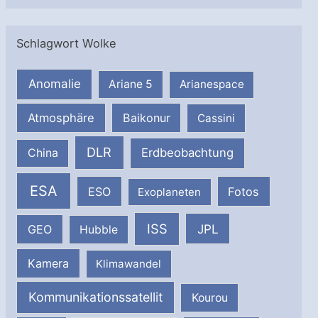
Schlagwort Wolke
Anomalie
Ariane 5
Arianespace
Atmosphäre
Baikonur
Cassini
DLR
Erdbeobachtung
China
ESA
ESO
Fotos
Exoplaneten
ISS
JPL
GEO
Hubble
Kamera
Klimawandel
Kommunikationssatellit
Kourou