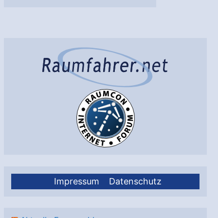
Jahren:
Start
von
Helios
1
zur
Erforschung
der
Sonne
Impressum
Datenschutz