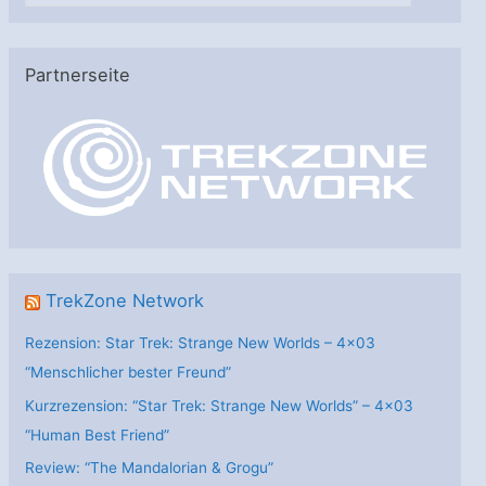
t
e
Partnerseite
g
o
r
i
e
n
TrekZone Network
Rezension: Star Trek: Strange New Worlds – 4×03
“Menschlicher bester Freund”
Kurzrezension: “Star Trek: Strange New Worlds” – 4×03
“Human Best Friend”
Review: “The Mandalorian & Grogu”