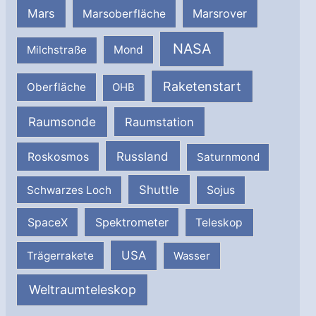
Mars
Marsrover
Marsoberfläche
NASA
Milchstraße
Mond
Raketenstart
Oberfläche
OHB
Raumsonde
Raumstation
Russland
Roskosmos
Saturnmond
Shuttle
Schwarzes Loch
Sojus
SpaceX
Spektrometer
Teleskop
USA
Trägerrakete
Wasser
Weltraumteleskop