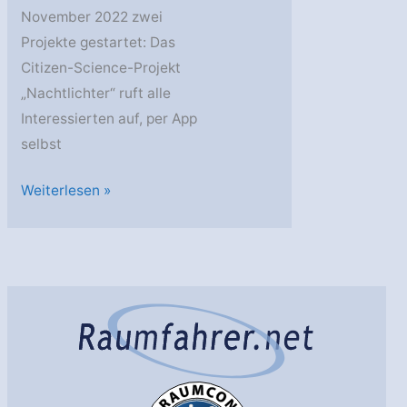
November 2022 zwei
Projekte gestartet: Das
Citizen-Science-Projekt
„Nachtlichter“ ruft alle
Interessierten auf, per App
selbst
RUB:
Weiterlesen »
Wie
viel
Licht
leuchtet
in
der
Nacht
–