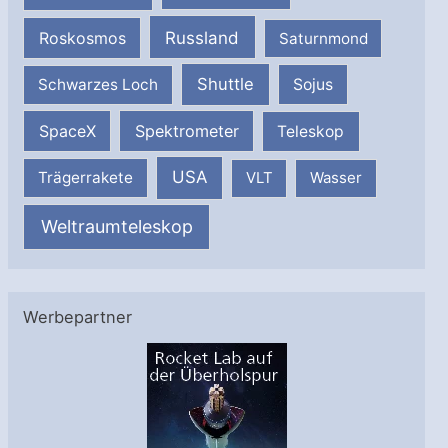
Russland
Roskosmos
Saturnmond
Shuttle
Schwarzes Loch
Sojus
SpaceX
Spektrometer
Teleskop
USA
Trägerrakete
VLT
Wasser
Weltraumteleskop
Werbepartner