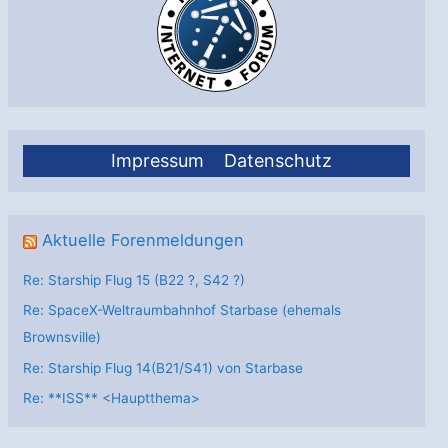
Citizen-
Science-
Projekte
starten
Impressum
Datenschutz
Aktuelle Forenmeldungen
Re: Starship Flug 15 (B22 ?, S42 ?)
Re: SpaceX-Weltraumbahnhof Starbase (ehemals
Brownsville)
Re: Starship Flug 14(B21/S41) von Starbase
Re: **ISS** <Hauptthema>