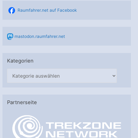
Raumfahrer.net auf Facebook
mastodon.raumfahrer.net
Kategorien
K
a
t
e
Partnerseite
g
o
r
i