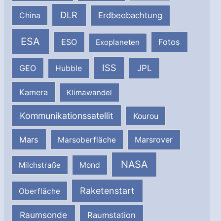
DLR
Erdbeobachtung
China
ESA
ESO
Fotos
Exoplaneten
ISS
JPL
GEO
Hubble
Kamera
Klimawandel
Kommunikationssatellit
Kourou
Mars
Marsrover
Marsoberfläche
NASA
Milchstraße
Mond
Raketenstart
Oberfläche
Raumsonde
Raumstation