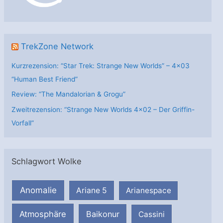
e
n
TrekZone Network
Kurzrezension: “Star Trek: Strange New Worlds” – 4×03
“Human Best Friend”
Review: “The Mandalorian & Grogu”
Zweitrezension: “Strange New Worlds 4×02 – Der Griffin-
Vorfall”
Schlagwort Wolke
Anomalie
Ariane 5
Arianespace
Atmosphäre
Baikonur
Cassini