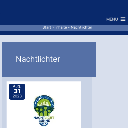
Zum
Inhalt
MENU
springen
Start
Inhalte
Nachtlichter
Nachtlichter
Aug.
31
2023