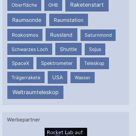
Raketenstart
Oberfläche
OHB
Raumsonde
Raumstation
Russland
Roskosmos
Saturnmond
Shuttle
Schwarzes Loch
Sojus
SpaceX
Spektrometer
Teleskop
USA
Trägerrakete
Wasser
Weltraumteleskop
Werbepartner