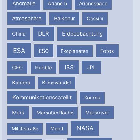
Anomalie
Ariane 5
Arianespace
Atmosphäre
Baikonur
Cassini
DLR
Erdbeobachtung
China
ESA
ESO
Fotos
Exoplaneten
ISS
JPL
GEO
Hubble
Kamera
Klimawandel
Kommunikationssatellit
Kourou
Mars
Marsrover
Marsoberfläche
NASA
Milchstraße
Mond