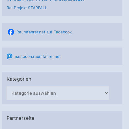
Re: Projekt STARFALL
Raumfahrer.net auf Facebook
mastodon.raumfahrer.net
Kategorien
K
a
t
e
Partnerseite
g
o