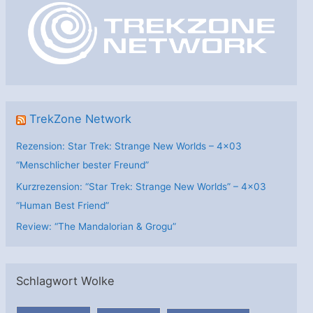
r
i
e
n
TrekZone Network
Rezension: Star Trek: Strange New Worlds – 4×03
“Menschlicher bester Freund”
Kurzrezension: “Star Trek: Strange New Worlds” – 4×03
“Human Best Friend”
Review: “The Mandalorian & Grogu”
Schlagwort Wolke