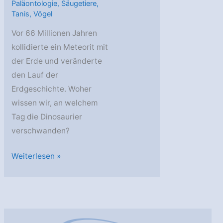
Paläontologie
,
Säugetiere
,
Tanis
,
Vögel
Vor 66 Millionen Jahren
kollidierte ein Meteorit mit
der Erde und veränderte
den Lauf der
Erdgeschichte. Woher
wissen wir, an welchem
Tag die Dinosaurier
verschwanden?
AstroGeo
Weiterlesen »
Podcast:
Das
Ende
der