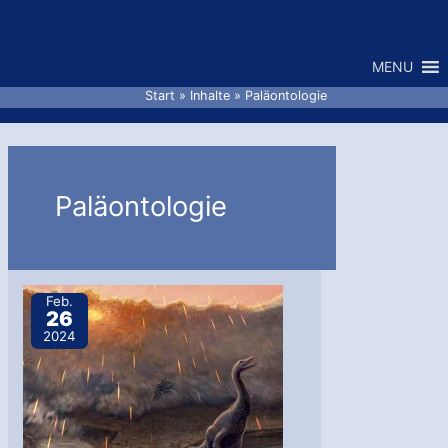
Zum
Inhalt
MENU
springen
Start
Inhalte
Paläontologie
Paläontologie
Feb.
26
2024