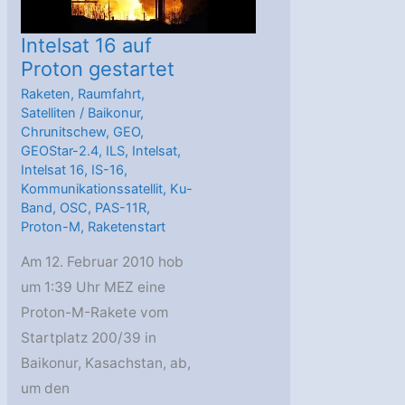
Intelsat 16 auf
Proton gestartet
Raketen
,
Raumfahrt
,
Satelliten
/
Baikonur
,
Chrunitschew
,
GEO
,
GEOStar-2.4
,
ILS
,
Intelsat
,
Intelsat 16
,
IS-16
,
Kommunikationssatellit
,
Ku-
Band
,
OSC
,
PAS-11R
,
Proton-M
,
Raketenstart
Am 12. Februar 2010 hob
um 1:39 Uhr MEZ eine
Proton-M-Rakete vom
Startplatz 200/39 in
Baikonur, Kasachstan, ab,
um den