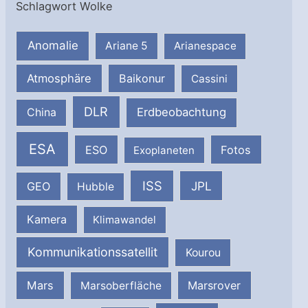
Schlagwort Wolke
Anomalie
Ariane 5
Arianespace
Atmosphäre
Baikonur
Cassini
DLR
Erdbeobachtung
China
ESA
ESO
Fotos
Exoplaneten
ISS
JPL
GEO
Hubble
Kamera
Klimawandel
Kommunikationssatellit
Kourou
Mars
Marsrover
Marsoberfläche