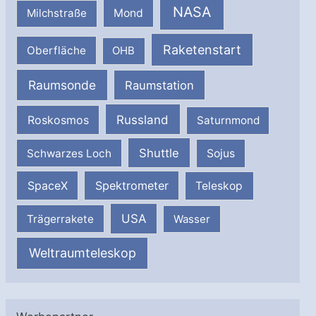
NASA
Milchstraße
Mond
Raketenstart
Oberfläche
OHB
Raumsonde
Raumstation
Russland
Roskosmos
Saturnmond
Shuttle
Schwarzes Loch
Sojus
SpaceX
Spektrometer
Teleskop
USA
Trägerrakete
Wasser
Weltraumteleskop