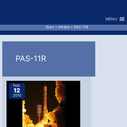
Zum
Inhalt
MENU
springen
Start
Inhalte
PAS-11R
PAS-11R
Feb.
12
2010