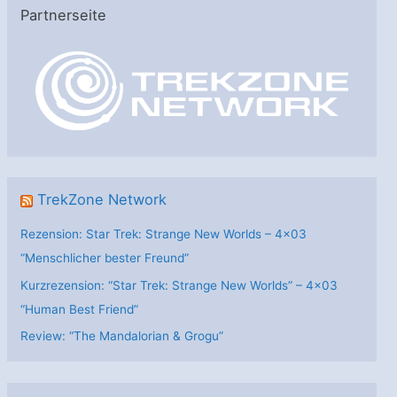
e
Partnerseite
g
o
r
i
e
n
TrekZone Network
Rezension: Star Trek: Strange New Worlds – 4×03
“Menschlicher bester Freund”
Kurzrezension: “Star Trek: Strange New Worlds” – 4×03
“Human Best Friend”
Review: “The Mandalorian & Grogu”