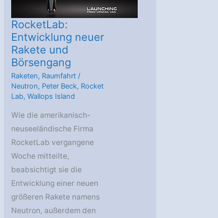
RocketLab:
Entwicklung neuer
Rakete und
Börsengang
Raketen
,
Raumfahrt
/
Neutron
,
Peter Beck
,
Rocket
Lab
,
Wallops Island
Wie die amerikanisch-
neuseeländische Firma
RocketLab vergangene
Woche mitteilte,
beabsichtigt sie die
Entwicklung einer neuen
größeren Rakete namens
Neutron, außerdem den