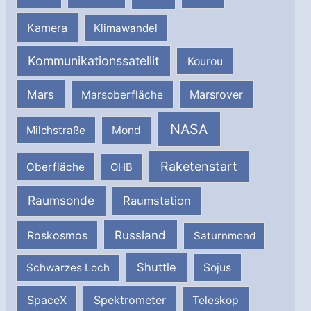
Kamera
Klimawandel
Kommunikationssatellit
Kourou
Mars
Marsrover
Marsoberfläche
NASA
Milchstraße
Mond
Raketenstart
Oberfläche
OHB
Raumsonde
Raumstation
Russland
Roskosmos
Saturnmond
Shuttle
Schwarzes Loch
Sojus
SpaceX
Spektrometer
Teleskop