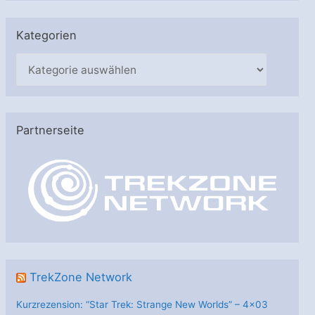
Kategorien
K
a
t
e
Partnerseite
g
o
r
i
e
n
TrekZone Network
Kurzrezension: “Star Trek: Strange New Worlds” – 4×03