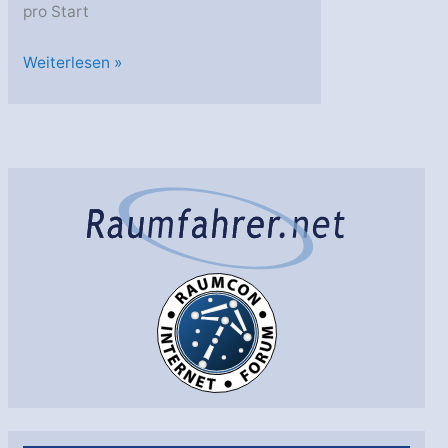
pro Start
Electron:
Weiterlesen »
Satellitenstart
für
fünf
Millionen
Dollar