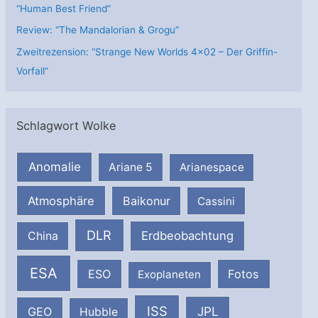
“Human Best Friend”
Review: “The Mandalorian & Grogu”
Zweitrezension: “Strange New Worlds 4×02 – Der Griffin-
Vorfall”
Schlagwort Wolke
Anomalie
Ariane 5
Arianespace
Atmosphäre
Baikonur
Cassini
DLR
Erdbeobachtung
China
ESA
ESO
Fotos
Exoplaneten
ISS
JPL
GEO
Hubble