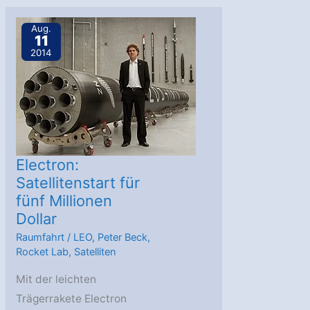
neuer
Rakete
Aug.
11
und
2014
Börsengang
Electron:
Satellitenstart für
fünf Millionen
Dollar
Raumfahrt
/
LEO
,
Peter Beck
,
Rocket Lab
,
Satelliten
Mit der leichten
Trägerrakete Electron