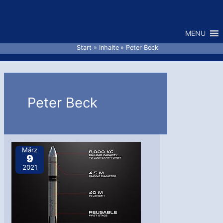
Zum
Inhalt
MENU
springen
Start
Inhalte
Peter Beck
Peter Beck
März
9
2021