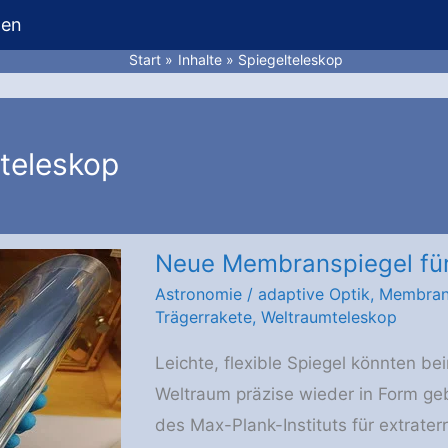
hen
Start
Inhalte
Spiegelteleskop
lteleskop
Neue Membranspiegel für
Astronomie
/
adaptive Optik
,
Membran
Trägerrakete
,
Weltraumteleskop
Leichte, flexible Spiegel könnten be
Weltraum präzise wieder in Form ge
des Max-Plank-Instituts für extrater