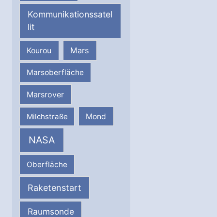
Kommunikationssatel
lit
Mars
Kourou
Marsoberfläche
Marsrover
Milchstraße
Mond
NASA
Oberfläche
Raketenstart
Raumsonde