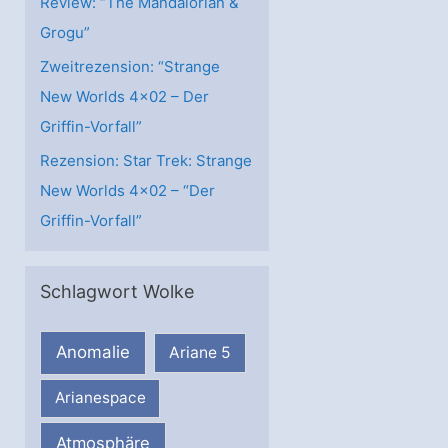
Review: “The Mandalorian &
Grogu”
Zweitrezension: “Strange
New Worlds 4×02 – Der
Griffin-Vorfall”
Rezension: Star Trek: Strange
New Worlds 4×02 – “Der
Griffin-Vorfall”
Schlagwort Wolke
Anomalie
Ariane 5
Arianespace
Atmosphäre