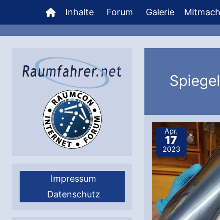
Zum
Inhalte
Forum
Galerie
Mitmac
Inhalt
springen
Spiege
Apr.
17
2023
Impressum
Datenschutz