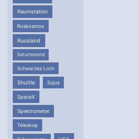
Raumstation
Roskosmos
Russland
Saturnmond
Schwarzes Loch
Shuttle
Sojus
SpaceX
Spektrometer
Teleskop