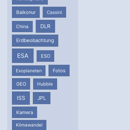
Baikonur
Cassini
DLR
China
Erdbeobachtung
ESA
ESO
Fotos
Exoplaneten
GEO
Hubble
ISS
JPL
Kamera
Klimawandel