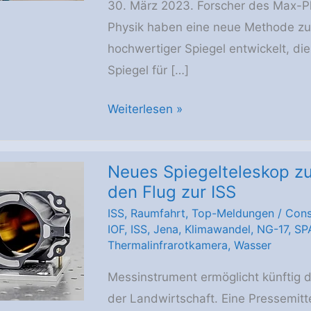
30. März 2023. Forscher des Max-Plan
Physik haben eine neue Methode zu
hochwertiger Spiegel entwickelt, die
Spiegel für […]
Neue
Weiterlesen »
Membranspiegel
für
Neues Spiegelteleskop zu
große
den Flug zur ISS
Teleskope
ISS
,
Raumfahrt
,
Top-Meldungen
/
Cons
im
IOF
,
ISS
,
Jena
,
Klimawandel
,
NG-17
,
SP
All
Thermalinfrarotkamera
,
Wasser
Messinstrument ermöglicht künftig d
der Landwirtschaft. Eine Pressemitte