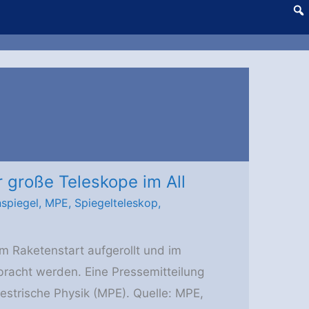
 große Teleskope im All
spiegel
,
MPE
,
Spiegelteleskop
,
im Raketenstart aufgerollt und im
bracht werden. Eine Pressemitteilung
restrische Physik (MPE). Quelle: MPE,