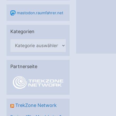
mastodon.raumfahrer.net
Kategorien
K
a
t
e
Partnerseite
g
o
r
i
e
TrekZone Network
n