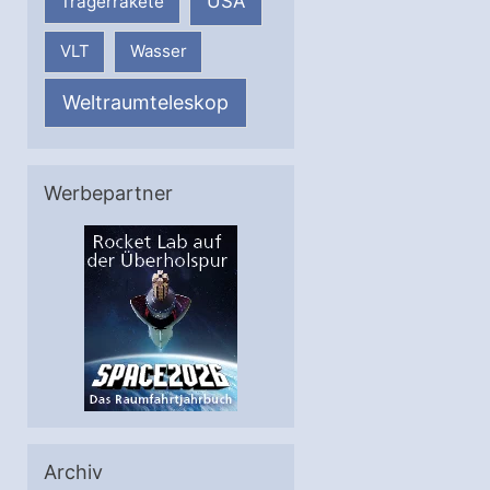
USA
Trägerrakete
VLT
Wasser
Weltraumteleskop
Werbepartner
Archiv