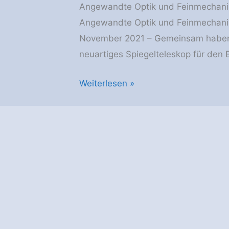
Angewandte Optik und Feinmechanik I
Angewandte Optik und Feinmechanik I
November 2021 – Gemeinsam haben 
neuartiges Spiegelteleskop für den E
Neues
Weiterlesen »
Spiegelteleskop
zur
Erdbeobachtung
bereit
für
den
Flug
zur
ISS