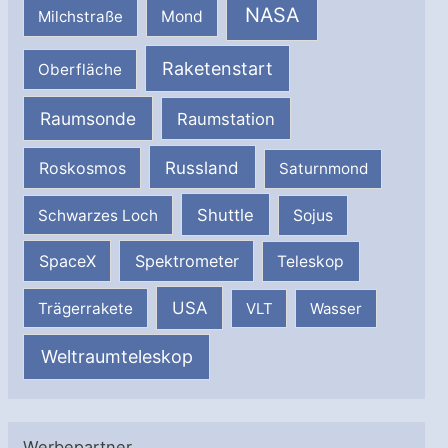
NASA
Milchstraße
Mond
Raketenstart
Oberfläche
Raumsonde
Raumstation
Russland
Roskosmos
Saturnmond
Shuttle
Schwarzes Loch
Sojus
SpaceX
Spektrometer
Teleskop
USA
Trägerrakete
VLT
Wasser
Weltraumteleskop
Werbepartner