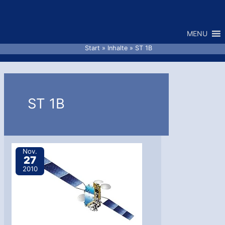
Zum
Inhalt
MENU
springen
Start
Inhalte
ST 1B
ST 1B
Nov.
27
2010