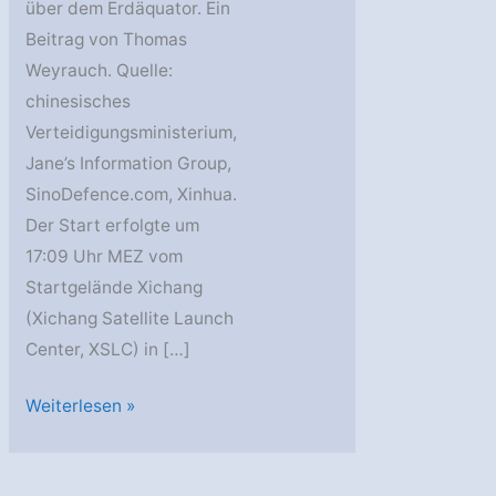
über dem Erdäquator. Ein
Beitrag von Thomas
Weyrauch. Quelle:
chinesisches
Verteidigungsministerium,
Jane’s Information Group,
SinoDefence.com, Xinhua.
Der Start erfolgte um
17:09 Uhr MEZ vom
Startgelände Xichang
(Xichang Satellite Launch
Center, XSLC) in […]
Chinasat
Weiterlesen »
20A
im