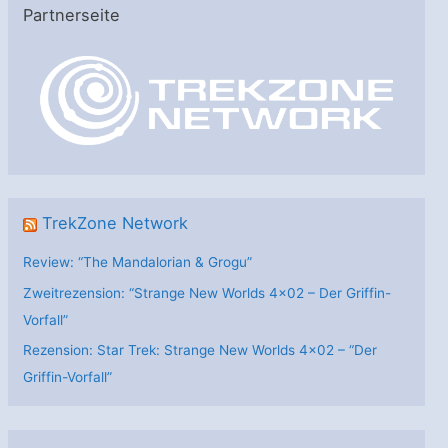
Partnerseite
g
o
r
i
e
n
TrekZone Network
Review: “The Mandalorian & Grogu”
Zweitrezension: “Strange New Worlds 4×02 – Der Griffin-
Vorfall”
Rezension: Star Trek: Strange New Worlds 4×02 – “Der
Griffin-Vorfall”