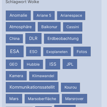
Schlagwort Wolke
Anomalie
Ariane 5
Arianespace
Atmosphäre
Baikonur
Cassini
DLR
Erdbeobachtung
China
ESA
ESO
Fotos
Exoplaneten
ISS
JPL
GEO
Hubble
Kamera
Klimawandel
Kommunikationssatellit
Kourou
Mars
Marsrover
Marsoberfläche