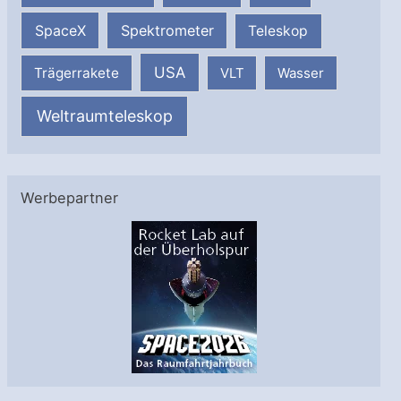
SpaceX
Spektrometer
Teleskop
USA
Trägerrakete
VLT
Wasser
Weltraumteleskop
Werbepartner