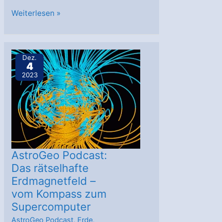
AstroGeo
Weiterlesen »
Podcast:
Der
hellste
Dez.
4
Gammablitz
2023
aller
Zeiten
AstroGeo Podcast:
Das rätselhafte
Erdmagnetfeld –
vom Kompass zum
Supercomputer
AstroGeo Podcast
,
Erde
,