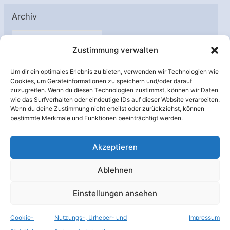
Archiv
A
Zustimmung verwalten
r
c
Um dir ein optimales Erlebnis zu bieten, verwenden wir Technologien wie
h
Cookies, um Geräteinformationen zu speichern und/oder darauf
Unterstützt von:
zuzugreifen. Wenn du diesen Technologien zustimmst, können wir Daten
i
wie das Surfverhalten oder eindeutige IDs auf dieser Website verarbeiten.
v
Wenn du deine Zustimmung nicht erteilst oder zurückziehst, können
bestimmte Merkmale und Funktionen beeinträchtigt werden.
Akzeptieren
Ablehnen
Einstellungen ansehen
Cookie-
Nutzungs-, Urheber- und
Impressum
© Raumfahrer Net e.V. 2026