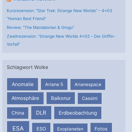
Kurzrezension: “Star Trek: Strange New Worlds” – 4×03
“Human Best Friend”
Review: “The Mandalorian & Grogu”
Zweitrezension: “Strange New Worlds 4×02 – Der Griffin-
Vorfall”
Schlagwort Wolke
Anomalie
Ariane 5
Arianespace
Atmosphäre
Baikonur
Cassini
DLR
Erdbeobachtung
China
ESA
ESO
Fotos
Exoplaneten