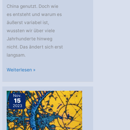
China genutzt. Doch wie
es entsteht und warum es
äußerst variabel ist,
wussten wir über viele
Jahrhunderte hinweg
nicht. Das ändert sich erst
langsam.
AstroGeo
Weiterlesen »
Podcast:
Das
rätselhafte
Nov.
15
Erdmagnetfeld
2023
–
vom
Kompass