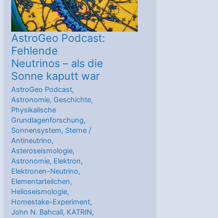
zum
Supercomputer
AstroGeo Podcast:
Fehlende
Neutrinos – als die
Sonne kaputt war
AstroGeo Podcast
,
Astronomie
,
Geschichte
,
Physikalische
Grundlagenforschung
,
Sonnensystem
,
Sterne
/
Antineutrino
,
Asteroseismologie
,
Astronomie
,
Elektron
,
Elektronen-Neutrino
,
Elementarteilchen
,
Helioseismologie
,
Homestake-Experiment
,
John N. Bahcall
,
KATRIN
,