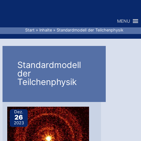
Zum
Inhalt
MENU
springen
Start
Inhalte
Standardmodell der Teilchenphysik
Standardmodell
der
Teilchenphysik
Dez.
26
2023