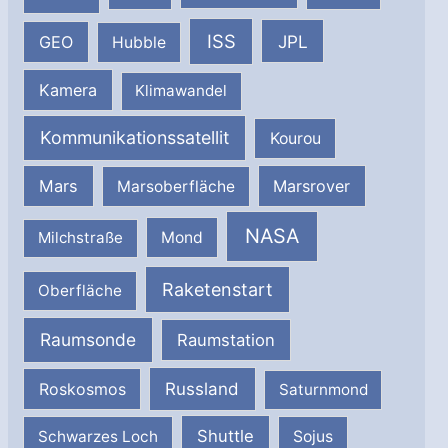
ISS
JPL
GEO
Hubble
Kamera
Klimawandel
Kommunikationssatellit
Kourou
Mars
Marsrover
Marsoberfläche
NASA
Milchstraße
Mond
Raketenstart
Oberfläche
Raumsonde
Raumstation
Russland
Roskosmos
Saturnmond
Shuttle
Schwarzes Loch
Sojus