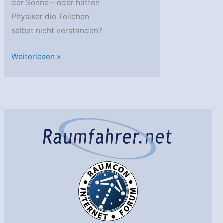
der Sonne – oder hatten
Physiker die Teilchen
selbst nicht verstanden?
AstroGeo
Weiterlesen »
Podcast:
Fehlende
Neutrinos
–
als
die
Sonne
kaputt
war