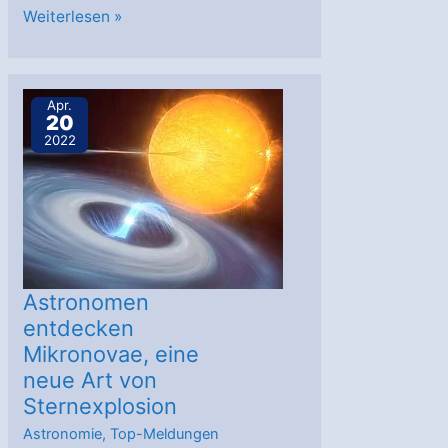
Diese
Weiterlesen »
Entdeckung
hat
ITER
Apr.
20
erst
2022
möglich
gemacht
Astronomen
entdecken
Mikronovae, eine
neue Art von
Sternexplosion
Astronomie
,
Top-Meldungen