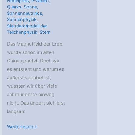
Nobelpreis
,
P-Wellen
,
Quarks
,
Sonne
,
Sonnenneutrinos
,
Sonnenphysik
,
Standardmodell der
Teilchenphysik
,
Stern
Das Magnetfeld der Erde
wurde schon im alten
China genutzt. Doch wie
es entsteht und warum es
äußerst variabel ist,
wussten wir über viele
Jahrhunderte hinweg
nicht. Das ändert sich erst
langsam.
AstroGeo
Weiterlesen »
Podcast: