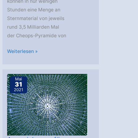
können in nur wenigen
Stunden eine Menge an
Sternmaterial von jeweils
rund 3,5 Milliarden Mal
der Cheops-Pyramide von
Astronomen
Weiterlesen »
entdecken
Mikronovae,
eine
Mai
31
neue
2021
Art
von
Sternexplosion