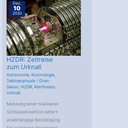
Kollaboration
Dez.
10
2020
HZDR: Zeitreise
zum Urknall
Astronomie
,
Kosmologie
,
Teilchenphysik
/
Gran-
Sasso
,
HZDR
,
Kernfusion
,
Urknall
Messung einer nuklearen
Schlüsselreaktion liefert
unabhängige Bestätigung
für wichtigen Parameter