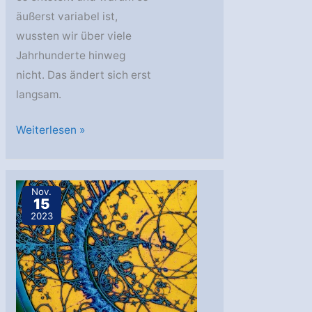
äußerst variabel ist,
wussten wir über viele
Jahrhunderte hinweg
nicht. Das ändert sich erst
langsam.
AstroGeo
Weiterlesen »
Podcast:
Das
rätselhafte
Nov.
15
Erdmagnetfeld
2023
–
vom
Kompass
zum
Supercomputer