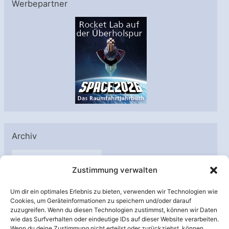
Werbepartner
Archiv
A
Zustimmung verwalten
r
c
Um dir ein optimales Erlebnis zu bieten, verwenden wir Technologien wie
h
Cookies, um Geräteinformationen zu speichern und/oder darauf
Unterstützt von:
zuzugreifen. Wenn du diesen Technologien zustimmst, können wir Daten
i
wie das Surfverhalten oder eindeutige IDs auf dieser Website verarbeiten.
v
Wenn du deine Zustimmung nicht erteilst oder zurückziehst, können