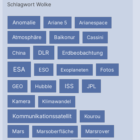
Schlagwort Wolke
Anomalie
Ariane 5
Arianespace
Atmosphäre
Baikonur
Cassini
DLR
Erdbeobachtung
China
ESA
ESO
Fotos
Exoplaneten
ISS
JPL
GEO
Hubble
Kamera
Klimawandel
Kommunikationssatellit
Kourou
Mars
Marsrover
Marsoberfläche