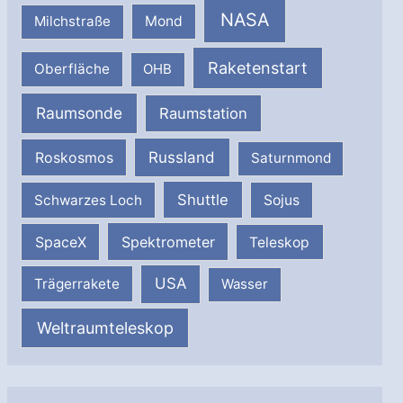
NASA
Milchstraße
Mond
Raketenstart
Oberfläche
OHB
Raumsonde
Raumstation
Russland
Roskosmos
Saturnmond
Shuttle
Schwarzes Loch
Sojus
SpaceX
Spektrometer
Teleskop
USA
Trägerrakete
Wasser
Weltraumteleskop