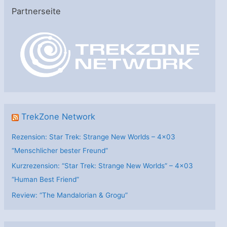
e
Partnerseite
g
o
r
i
e
n
TrekZone Network
Rezension: Star Trek: Strange New Worlds – 4×03
“Menschlicher bester Freund”
Kurzrezension: “Star Trek: Strange New Worlds” – 4×03
“Human Best Friend”
Review: “The Mandalorian & Grogu”