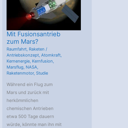
Mit Fusionsantrieb
zum Mars?
Raumfahrt
,
Raketen
/
Antriebskonzept
,
Atomkraft
,
Kernenergie
,
Kernfusion
,
Marsflug
,
NASA
,
Raketenmotor
,
Studie
Während ein Flug zum
Mars und zurück mit
herkömmlichen
chemischen Antrieben
etwa 500 Tage dauern
würde, könnte man ihn mit