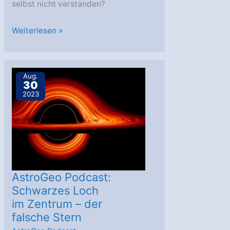
selbst nicht verstanden?
AstroGeo
Weiterlesen »
Podcast:
Fehlende
Neutrinos
Aug.
30
–
2023
als
die
Sonne
kaputt
war
AstroGeo Podcast:
Schwarzes Loch
im Zentrum – der
falsche Stern