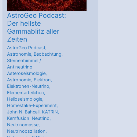
AstroGeo Podcast:
Der hellste
Gammablitz aller
Zeiten
AstroGeo Podcast
,
Astronomie
,
Beobachtung
,
Sternenhimmel
/
Antineutrino
,
Asteroseismologie
,
Astronomie
,
Elektron
,
Elektronen-Neutrino
,
Elementarteilchen
,
Helioseismologie
,
Homestake-Experiment
,
John N. Bahcall
,
KATRIN
,
Kernfusion
,
Neutrino
,
Neutrinomasse
,
Neutrinooszillation
,