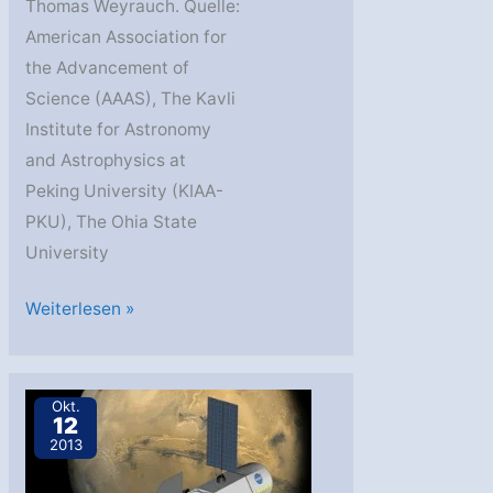
Thomas Weyrauch. Quelle:
American Association for
the Advancement of
Science (AAAS), The Kavli
Institute for Astronomy
and Astrophysics at
Peking University (KIAA-
PKU), The Ohia State
University
ASAS-
Weiterlesen »
SN-
15lh:
Hellste
Okt.
12
bisher
2013
beobachtete
Supernova