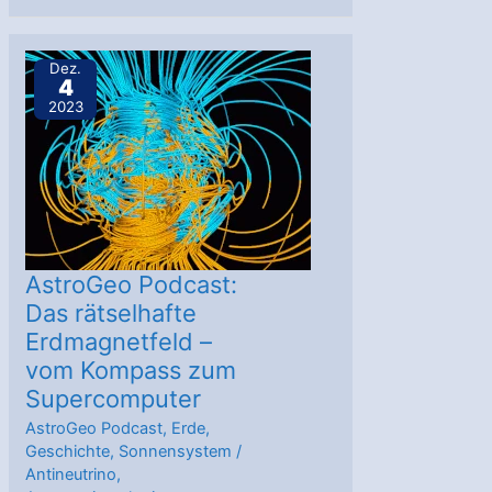
Der
hellste
Dez.
4
Gammablitz
2023
aller
Zeiten
AstroGeo Podcast:
Das rätselhafte
Erdmagnetfeld –
vom Kompass zum
Supercomputer
AstroGeo Podcast
,
Erde
,
Geschichte
,
Sonnensystem
/
Antineutrino
,