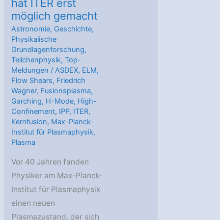
hat ITER erst
möglich gemacht
Astronomie
,
Geschichte
,
Physikalische
Grundlagenforschung
,
Teilchenphysik
,
Top-
Meldungen
/
ASDEX
,
ELM
,
Flow Shears
,
Friedrich
Wagner
,
Fusionsplasma
,
Garching
,
H-Mode
,
High-
Confinement
,
IPP
,
ITER
,
Kernfusion
,
Max-Planck-
Institut für Plasmaphysik
,
Plasma
Vor 40 Jahren fanden
Physiker am Max-Planck-
Institut für Plasmaphysik
einen neuen
Plasmazustand, der sich