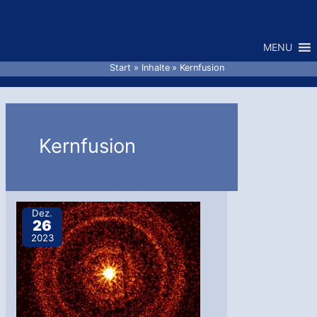
Zum
Inhalt
MENU
springen
Start
Inhalte
Kernfusion
Kernfusion
Dez.
26
2023