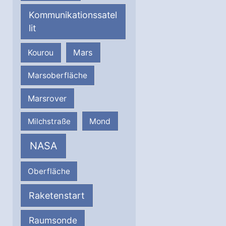
Kommunikationssatel
lit
Mars
Kourou
Marsoberfläche
Marsrover
Milchstraße
Mond
NASA
Oberfläche
Raketenstart
Raumsonde