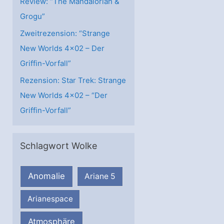
Review: “The Mandalorian &
Grogu”
Zweitrezension: “Strange
New Worlds 4×02 – Der
Griffin-Vorfall”
Rezension: Star Trek: Strange
New Worlds 4×02 – “Der
Griffin-Vorfall”
Schlagwort Wolke
Anomalie
Ariane 5
Arianespace
Atmosphäre