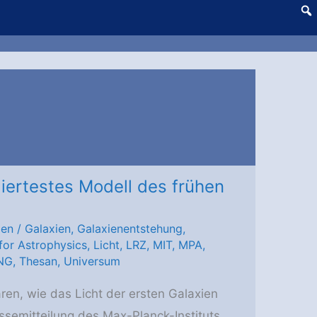
liertestes Modell des frühen
gen
/
Galaxien
,
Galaxienentstehung
,
for Astrophysics
,
Licht
,
LRZ
,
MIT
,
MPA
,
NG
,
Thesan
,
Universum
ren, wie das Licht der ersten Galaxien
ssemitteilung des Max-Planck-Instituts