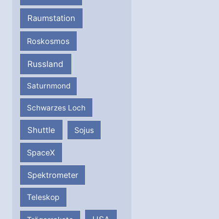
Raumstation
Roskosmos
Russland
Saturnmond
Schwarzes Loch
Shuttle
Sojus
SpaceX
Spektrometer
Teleskop