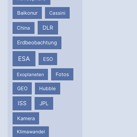
Baikonur
Cassini
DLR
China
Erdbeobachtung
ESA
ESO
Fotos
Exoplaneten
GEO
Hubble
ISS
JPL
Kamera
Klimawandel