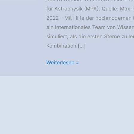
für Astrophysik (MPA). Quelle: Max-P
2022 – Mit Hilfe der hochmodernen
ein internationales Team von Wisse
simuliert, als die ersten Sterne zu 
Kombination […]
Bisher
Weiterlesen »
größtes
und
detailliertestes
Modell
des
frühen
Universums