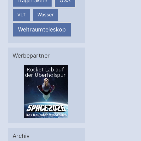
USA
Trägerrakete
VLT
Wasser
Weltraumteleskop
Werbepartner
Archiv