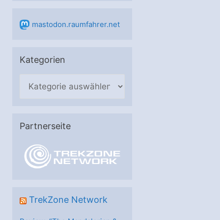
mastodon.raumfahrer.net
Kategorien
K
a
t
e
Partnerseite
g
o
r
i
e
TrekZone Network
n