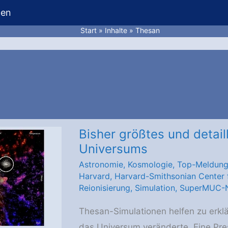
hen
Start
Inhalte
Thesan
n
Bisher größtes und detail
Universums
Astronomie
,
Kosmologie
,
Top-Meldun
Harvard
,
Harvard-Smithsonian Center 
Reionisierung
,
Simulation
,
SuperMUC-
Thesan-Simulationen helfen zu erklä
das Universum veränderte. Eine Pre