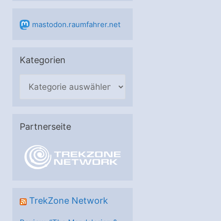
mastodon.raumfahrer.net
Kategorien
K
a
t
e
Partnerseite
g
o
r
i
e
TrekZone Network
n