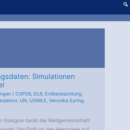
ngsdaten: Simulationen
el
ungen
/
COP26
,
DLR
,
Erdbeobachtung
,
mulation
,
UN
,
USMILE
,
Veronika Eyring
,
n Glasgow berät die Weltgemeinschaft
ndel. Der Einfluss des Menschen auf