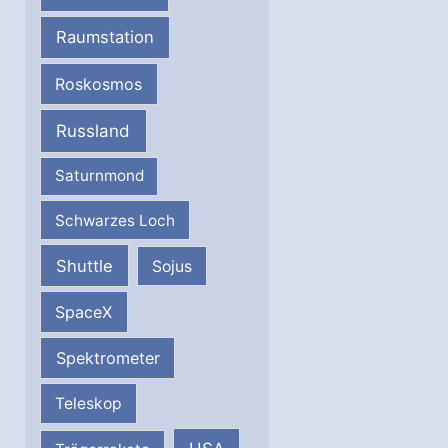
Raumstation
Roskosmos
Russland
Saturnmond
Schwarzes Loch
Shuttle
Sojus
SpaceX
Spektrometer
Teleskop