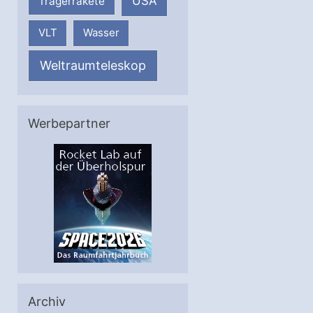
USA
Trägerrakete
VLT
Wasser
Weltraumteleskop
Werbepartner
Archiv