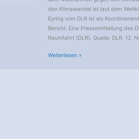
den Klimawandel ist laut dem Weltkl
Eyring vom DLR ist als Koordinierend
Bericht. Eine Pressemitteilung des 
Raumfahrt (DLR). Quelle: DLR. 12. 
Mit
Weiterlesen »
KI
und
Erdbeobachtungsdaten:
Simulationen
verdeutlichen
Klimawandel