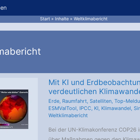
hen
Start
Inhalte
Weltklimabericht
mabericht
Mit KI und Erdbeobachtu
verdeutlichen Klimawand
Erde
,
Raumfahrt
,
Satelliten
,
Top-Meld
ESMValTool
,
IPCC
,
KI
,
Klimawandel
,
Si
Weltklimabericht
Bei der UN-Klimakonferenz COP26 i
über Maßnahmen gegen den Klimawa