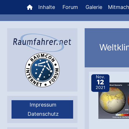
Zum
Inhalte
Forum
Galerie
Mitmac
Inhalt
springen
Weltkli
Nov.
12
2021
Impressum
Datenschutz