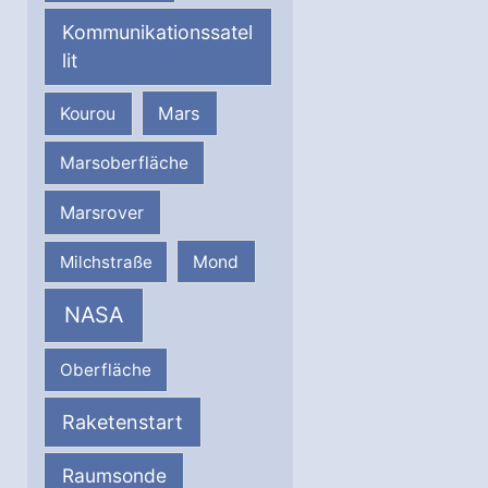
Kommunikationssatel
lit
Mars
Kourou
Marsoberfläche
Marsrover
Milchstraße
Mond
NASA
Oberfläche
Raketenstart
Raumsonde