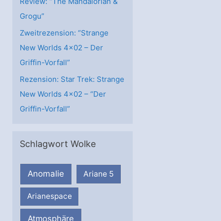
Review: “The Mandalorian &
Grogu”
Zweitrezension: “Strange
New Worlds 4×02 – Der
Griffin-Vorfall”
Rezension: Star Trek: Strange
New Worlds 4×02 – “Der
Griffin-Vorfall”
Schlagwort Wolke
Anomalie
Ariane 5
Arianespace
Atmosphäre