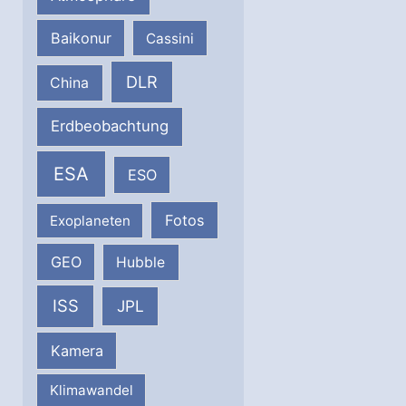
Baikonur
Cassini
DLR
China
Erdbeobachtung
ESA
ESO
Fotos
Exoplaneten
GEO
Hubble
ISS
JPL
Kamera
Klimawandel