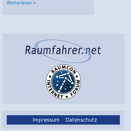
Russischer
Weiterlesen »
Bildaufklärungssatellit
gestartet
Impressum
Datenschutz