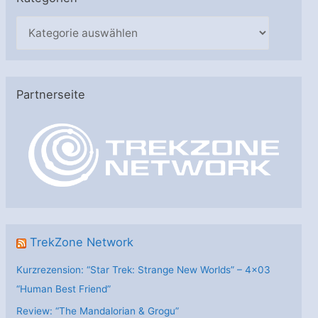
K
a
t
e
Partnerseite
g
o
r
i
e
n
TrekZone Network
Kurzrezension: “Star Trek: Strange New Worlds” – 4×03
“Human Best Friend”
Review: “The Mandalorian & Grogu”