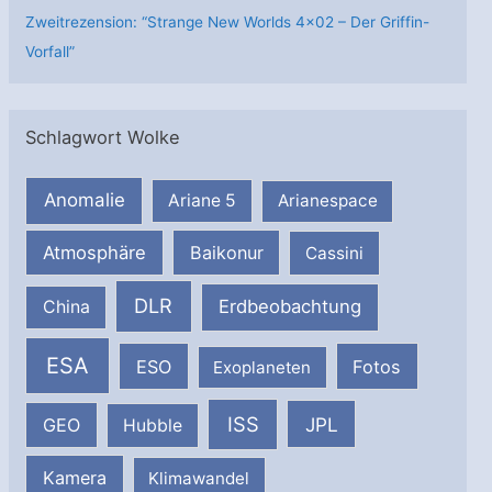
Zweitrezension: “Strange New Worlds 4×02 – Der Griffin-
Vorfall”
Schlagwort Wolke
Anomalie
Ariane 5
Arianespace
Atmosphäre
Baikonur
Cassini
DLR
Erdbeobachtung
China
ESA
ESO
Fotos
Exoplaneten
ISS
JPL
GEO
Hubble
Kamera
Klimawandel