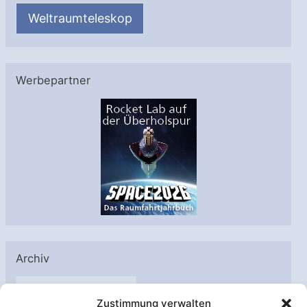
Weltraumteleskop
Werbepartner
Archiv
A
Zustimmung verwalten
r