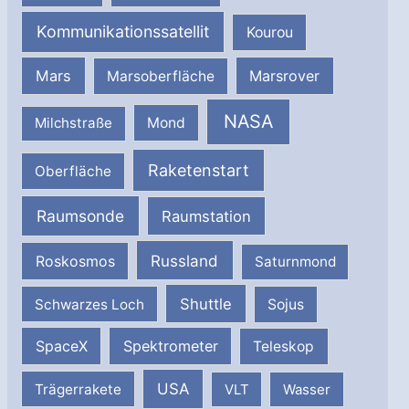
Kommunikationssatellit
Kourou
Mars
Marsrover
Marsoberfläche
NASA
Milchstraße
Mond
Raketenstart
Oberfläche
Raumsonde
Raumstation
Russland
Roskosmos
Saturnmond
Shuttle
Schwarzes Loch
Sojus
SpaceX
Spektrometer
Teleskop
USA
Trägerrakete
VLT
Wasser