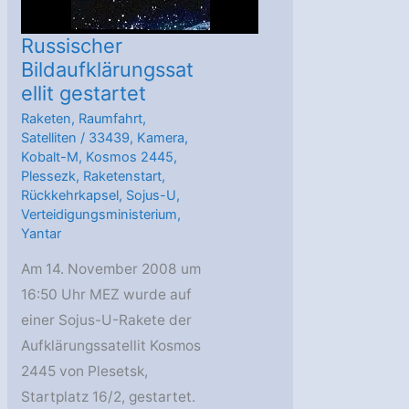
Russischer
Bildaufklärungssat
ellit gestartet
Raketen
,
Raumfahrt
,
Satelliten
/
33439
,
Kamera
,
Kobalt-M
,
Kosmos 2445
,
Plessezk
,
Raketenstart
,
Rückkehrkapsel
,
Sojus-U
,
Verteidigungsministerium
,
Yantar
Am 14. November 2008 um
16:50 Uhr MEZ wurde auf
einer Sojus-U-Rakete der
Aufklärungssatellit Kosmos
2445 von Plesetsk,
Startplatz 16/2, gestartet.